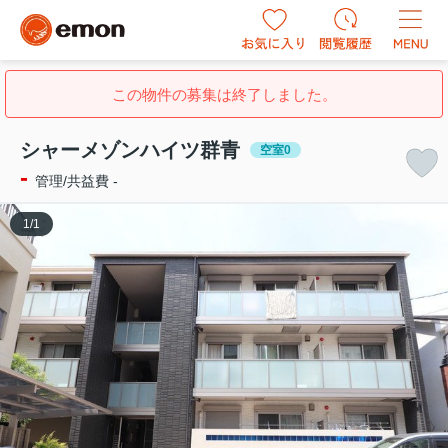
この物件の募集は終了しました。
シャーメゾンハイツ群青
空室0
-
管理/共益費 -
1
/
1