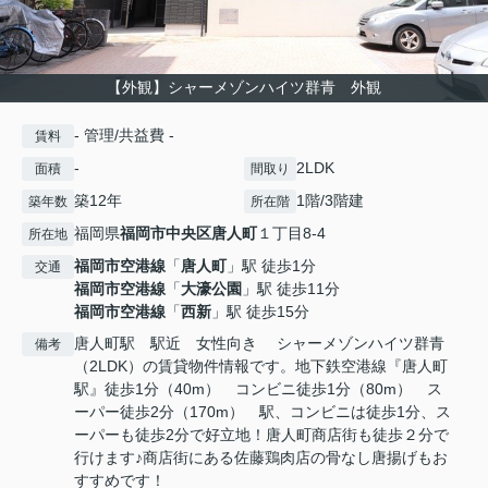
【外観】シャーメゾンハイツ群青 外観
- 管理/共益費 -
賃料
-
2LDK
面積
間取り
築12年
1階/3階建
築年数
所在階
福岡県
福岡市中央区
唐人町
１丁目8-4
所在地
福岡市空港線
「
唐人町
」駅 徒歩1分
交通
福岡市空港線
「
大濠公園
」駅 徒歩11分
福岡市空港線
「
西新
」駅 徒歩15分
唐人町駅 駅近 女性向き シャーメゾンハイツ群青
備考
（2LDK）の賃貸物件情報です。地下鉄空港線『唐人町
駅』徒歩1分（40m） コンビニ徒歩1分（80m） ス
ーパー徒歩2分（170m） 駅、コンビニは徒歩1分、ス
ーパーも徒歩2分で好立地！唐人町商店街も徒歩２分で
行けます♪商店街にある佐藤鶏肉店の骨なし唐揚げもお
すすめです！