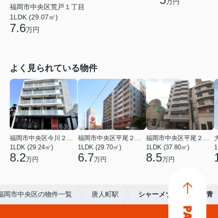
万円
福岡市中央区荒戸１丁目
1LDK (29.07㎡)
7.6
万円
よく見られている物件
福岡市中央区今川２丁目
福岡市中央区平尾２丁目
福岡市中央区平尾２丁目
1LDK (29.24㎡)
1LDK (29.70㎡)
1LDK (37.80㎡)
1
8.2
6.7
8.5
万円
万円
万円
福岡市中央区の物件一覧
唐人町駅
シャーメゾンハイツ群青