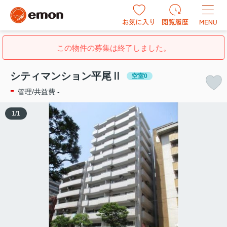
この物件の募集は終了しました。
シティマンション平尾Ⅱ
空室0
-
管理/共益費 -
1
/
1