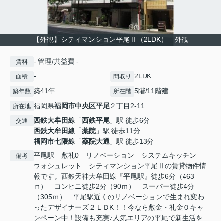
【外観】シティマンション平尾Ⅱ（2LDK） 外観
- 管理/共益費 -
賃料
-
2LDK
面積
間取り
築41年
5階/11階建
築年数
所在階
福岡県
福岡市中央区
平尾
２丁目2-11
所在地
西鉄大牟田線
「
西鉄平尾
」駅 徒歩6分
交通
西鉄大牟田線
「
薬院
」駅 徒歩11分
福岡市七隈線
「
薬院大通
」駅 徒歩13分
平尾駅 敷礼0 リノベーション システムキッチン
備考
ウォシュレット シティマンション平尾Ⅱの賃貸物件情
報です。西鉄天神大牟田線『平尾駅』徒歩6分（463
ｍ） コンビニ徒歩2分（90ｍ） スーパー徒歩4分
（305ｍ） 平尾駅近くのリノベーションで生まれ変わ
ったデザイナーズ２ＬＤK！！今なら敷金・礼金０キャ
ンペーン中！設備も充実♪人気エリアの平尾で新生活を