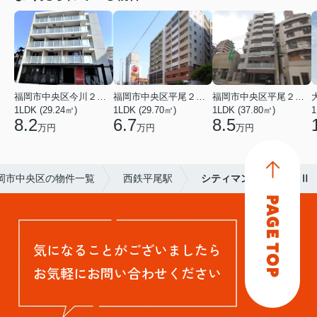
福岡市中央区今川２丁目
福岡市中央区平尾２丁目
福岡市中央区平尾２丁目
1LDK (29.24㎡)
1LDK (29.70㎡)
1LDK (37.80㎡)
1
8.2
6.7
8.5
万円
万円
万円
岡市中央区の物件一覧
西鉄平尾駅
シティマンション平尾Ⅱ
気になることがございましたら
お気軽にお問い合わせください