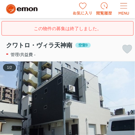
この物件の募集は終了しました。
クワトロ・ヴィラ天神南
空室0
-
管理/共益費 -
1
/
2