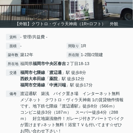
【外観】クワトロ・ヴィラ天神南（1R+ロフト） 外観
- 管理/共益費 -
賃料
-
1R
面積
間取り
築12年
1-2階/2階建
築年数
所在階
福岡県
福岡市中央区
春吉
２丁目18-13
所在地
福岡市七隈線
「
渡辺通
」駅 徒歩8分
交通
西鉄大牟田線
「
薬院
」駅 徒歩12分
福岡市空港線
「
中洲川端
」駅 徒歩17分
渡辺通駅 築浅 バイク置き場 インターネット無料
備考
メゾネット クワトロ・ヴィラ天神南 1の賃貸物件情報
です。地下鉄七隈線『渡辺通駅』徒歩8分（566ｍ）
コンビニ徒歩3分（187ｍ） スーパー徒歩4分（288
ｍ） 好立地築浅物件！ガレージ付きアパートでバイク
が置けます♪ネット無料！浴室ＴＶも付いてます☆ぜひ
お問い合わせ下さい！