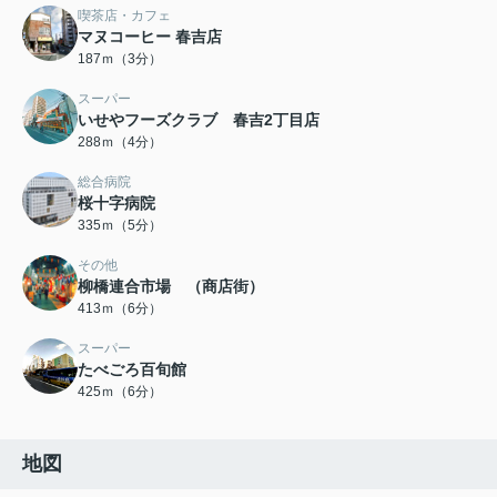
喫茶店・カフェ
マヌコーヒー 春吉店
187ｍ（3分）
スーパー
いせやフーズクラブ 春吉2丁目店
288ｍ（4分）
総合病院
桜十字病院
335ｍ（5分）
その他
柳橋連合市場 （商店街）
413ｍ（6分）
スーパー
たべごろ百旬館
425ｍ（6分）
地図