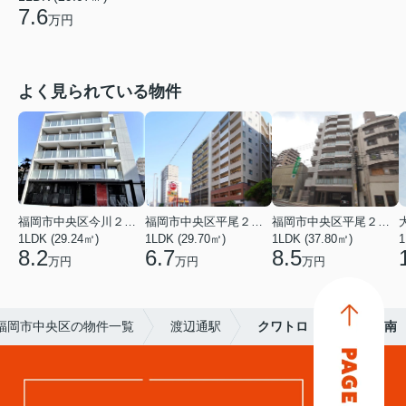
7.6
万円
よく見られている物件
福岡市中央区今川２丁目
福岡市中央区平尾２丁目
福岡市中央区平尾２丁目
1LDK (29.24㎡)
1LDK (29.70㎡)
1LDK (37.80㎡)
1
8.2
6.7
8.5
万円
万円
万円
福岡市中央区の物件一覧
渡辺通駅
クワトロ・ヴィラ天神南