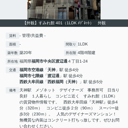
【外観】すみれ館 401（1LDK ﾒｿﾞﾈｯﾄ） 外観
- 管理/共益費 -
賃料
-
1LDK
面積
間取り
築20年
4階/8階建
築年数
所在階
福岡県
福岡市中央区
渡辺通
４丁目1-24
所在地
福岡市空港線
「
天神
」駅 徒歩4分
交通
福岡市七隈線
「
渡辺通
」駅 徒歩4分
西鉄大牟田線
「
西鉄福岡（天神）
」駅 徒歩5分
天神駅 メゾネット デザイナーズ 事務所可 日当り
備考
良好 １人暮らし コンビニ近く すみれ館（1LDK）
の賃貸物件情報です。 西鉄大牟田線『天神駅』徒歩4
分（320ｍ） コンビニ徒歩２分（90ｍ） スーパー徒
歩3分（230ｍ）。 人気のデザイナーズマンション！
無機質な内装はコンクリート打ちっ放しです。ぜひお問
い合わせください。