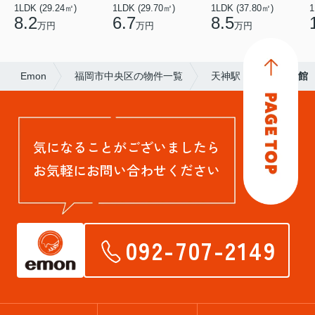
1LDK (29.24㎡)
1LDK (29.70㎡)
1LDK (37.80㎡)
1
8.2
6.7
8.5
万円
万円
万円
Emon
福岡市中央区の物件一覧
天神駅
すみれ館
気になることがございましたら
お気軽にお問い合わせください
092-707-2149