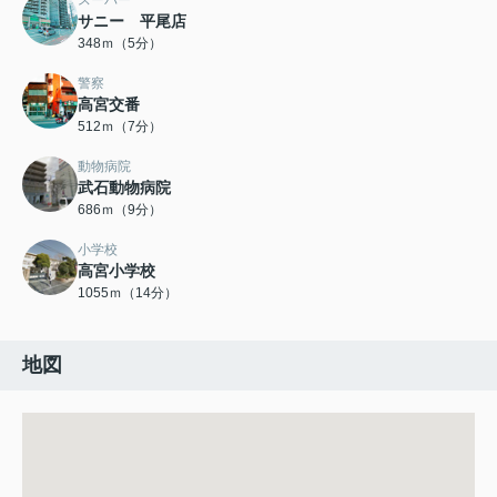
スーパー
サニー 平尾店
348ｍ（5分）
警察
高宮交番
512ｍ（7分）
動物病院
武石動物病院
686ｍ（9分）
小学校
高宮小学校
1055ｍ（14分）
地図