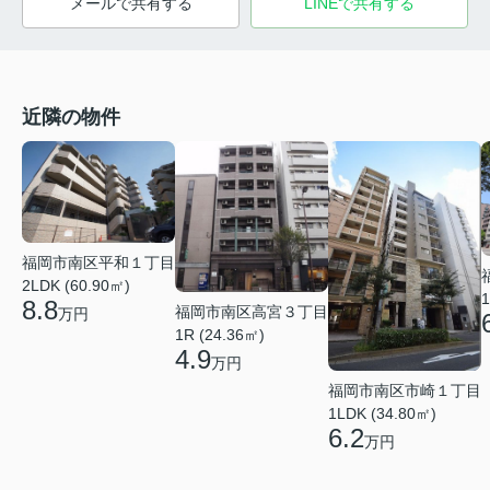
メールで共有する
LINEで共有する
近隣の物件
福岡市南区平和１丁目
2LDK (60.90㎡)
1
8.8
福岡市南区高宮３丁目
万円
1R (24.36㎡)
4.9
万円
福岡市南区市崎１丁目
1LDK (34.80㎡)
6.2
万円