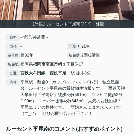
【外観】ルーセント平尾南(2DK) 外観
- 管理/共益費 -
賃料
-
2DK
面積
間取り
築32年
2階/2階建
築年数
所在階
福岡県
福岡市南区
市崎
１丁目5-17
所在地
西鉄大牟田線
「
西鉄平尾
」駅 徒歩8分
交通
平尾駅 敷金0 カップル バストイレ別 独立洗面
備考
台 ルーセント平尾南の賃貸物件情報です。 西鉄天神
大牟田線『平尾駅』徒歩8分(581m) コンビニ徒歩2分
(190m) スーパー徒歩4分(348m) 人気の西鉄沿線！
平尾エリアの物件です。 新婚さんにはオススメです
（*^_^*） ぜひお問い合わせ下さい！
ルーセント平尾南のコメント(おすすめポイント)