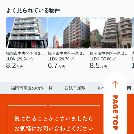
よく見られている物件
福岡市中央区今川２丁目
福岡市中央区平尾２丁目
福岡市中央区平尾２丁目
1LDK (29.24㎡)
1LDK (29.70㎡)
1LDK (37.80㎡)
1
8.2
6.7
8.5
万円
万円
万円
福岡市南区の物件一覧
西鉄平尾駅
ルーセント平尾南
気になることがございましたら
お気軽にお問い合わせください