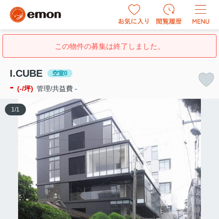
この物件の募集は終了しました。
I.CUBE
空室0
-
(-/坪)
管理/共益費 -
1
/
1