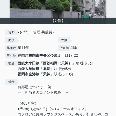
【外観】
- (-/坪) 管理/共益費 -
賃料
-
-
面積
坪数
築11年
4階/-
築年数
所在階
福岡県
福岡市中央区
今泉
１丁目17-22
所在地
西鉄大牟田線
「
西鉄福岡（天神）
」駅 徒歩5分
交通
西鉄大牟田線
「
薬院
」駅 徒歩8分
福岡市空港線
「
天神
」駅 徒歩10分
備考
お部屋について 一例
～ 担当者のコメント抜粋 ～
（403号室）
●天神から歩いてすぐのスモールオフィス。
同フロアに共用ラウンジスペースがあり、打合せや、コ