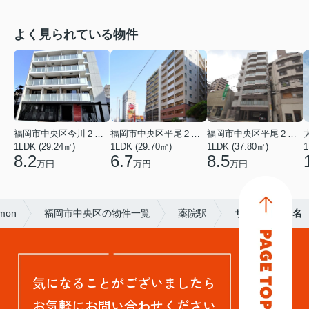
よく見られている物件
福岡市中央区今川２丁目
福岡市中央区平尾２丁目
福岡市中央区平尾２丁目
1LDK (29.24㎡)
1LDK (29.70㎡)
1LDK (37.80㎡)
1
8.2
6.7
8.5
万円
万円
万円
mon
福岡市中央区の物件一覧
薬院駅
サーディン大名
気になることがございましたら
お気軽にお問い合わせください