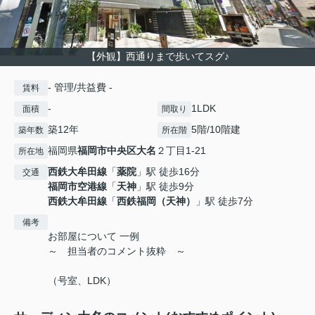
【外観】西通りまで歩いてスグ♪
- 管理/共益費 -
賃料
-
1LDK
面積
間取り
築12年
5階/10階建
築年数
所在階
福岡県
福岡市中央区
大名
２丁目1-21
所在地
西鉄大牟田線
「
薬院
」駅 徒歩16分
交通
福岡市空港線
「
天神
」駅 徒歩9分
西鉄大牟田線
「
西鉄福岡（天神）
」駅 徒歩7分
備考
お部屋について 一例
～ 担当者のコメント抜粋 ～
（号室、LDK）