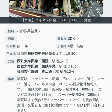
【外観】ハイネス白金 601（2DK） 外観
- 管理/共益費 -
賃料
-
2DK
面積
間取り
築39年
6階/6階建
築年数
所在階
福岡県
福岡市中央区
白金
１丁目10-30
所在地
西鉄大牟田線
「
薬院
」駅 徒歩8分
交通
西鉄大牟田線
「
西鉄平尾
」駅 徒歩10分
福岡市七隈線
「
渡辺通
」駅 徒歩12分
薬院駅 ファミリー 新婚 広い コンビニ近く スー
備考
パー近く ハイネス白金（2DK）の賃貸物件情報で
す。 西鉄大牟田線『薬院駅』徒歩8分（600ｍ） コ
ンビ二徒歩2分（93ｍ） スーパー徒歩3分（260ｍ）
薬院駅まで徒歩8分！スーパー・コンビニも徒歩圏内！
生活、交通ともに便利な物件です！！ぜひお問い合わせ
下さい!