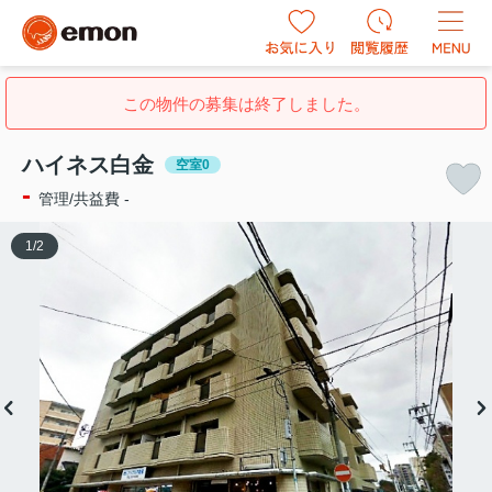
この物件の募集は終了しました。
ハイネス白金
空室0
-
管理/共益費 -
1
/
2