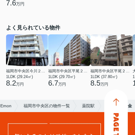
7.6
万円
よく見られている物件
福岡市中央区今川２丁目
福岡市中央区平尾２丁目
福岡市中央区平尾２丁目
1LDK (29.24㎡)
1LDK (29.70㎡)
1LDK (37.80㎡)
1
8.2
6.7
8.5
万円
万円
万円
Emon
福岡市中央区の物件一覧
薬院駅
ハイネス白金