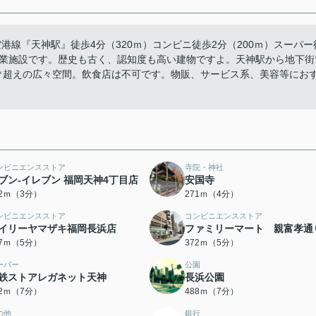
線『天神駅』徒歩4分（320ｍ）コンビニ徒歩2分（200ｍ）スーパー
商業施設です。歴史も古く、認知度も高い建物ですよ。天神駅から地下街
0㎡超えの広々空間。飲食店は不可です。物販、サービス系、美容等にお
ンビニエンスストア
寺院・神社
ブン‐イレブン 福岡天神4丁目店
安国寺
02ｍ（3分）
271ｍ（4分）
ンビニエンスストア
コンビニエンスストア
イリーヤマザキ福岡長浜店
ファミリーマート 親富孝通
67ｍ（5分）
372ｍ（5分）
ーパー
公園
鉄ストアレガネット天神
長浜公園
82ｍ（7分）
488ｍ（7分）
の他
銀行