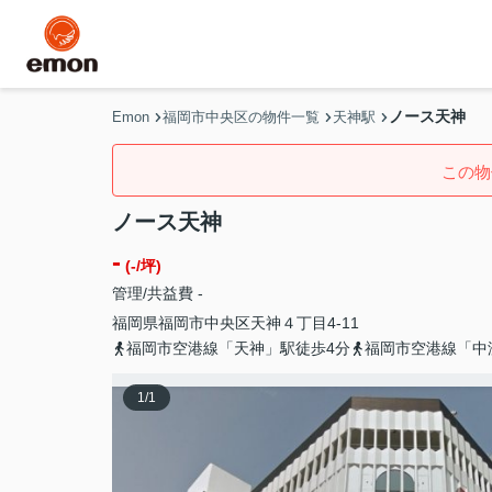
ノース天神
Emon
福岡市中央区の物件一覧
天神駅
この物
ノース天神
-
(-/坪)
管理/共益費 -
福岡県
福岡市中央区
天神
４丁目4-11
福岡市空港線「天神」駅徒歩4分
福岡市空港線「中
1
/
1