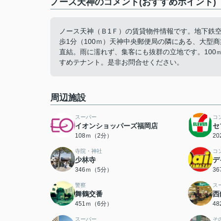
ノース天神のコメント(おすすめポイント)
ノース天神（Ｂ1Ｆ）の賃貸物件情報です。地下鉄空港
歩1分（100ｍ）天神中央郵便局の隣にある、大型
直結。雨に濡れず、集客にも抜群の立地です。10
すめテナント。是非お問合せください。
周辺施設
スーパー
コ
イオンショッパーズ福岡店
セ
108ｍ（2分）
2
寺院・神社
コ
少林寺
デ
346ｍ（5分）
3
警察
ス
舞鶴交番
西
451ｍ（6分）
4
スーパー
そ