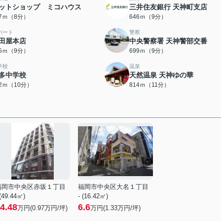
ットショップ ミコハウス
三井住友銀行 天神町支店
17ｍ（8分）
646ｍ（9分）
パート
警察
田屋本店
中央警察署 天神警部交番
95ｍ（9分）
699ｍ（9分）
学校
温泉
多中学校
天然温泉 天神ゆの華
22ｍ（10分）
814ｍ（11分）
福岡市中央区赤坂１丁目
福岡市中央区大名１丁目
 (49.44㎡)
- (16.42㎡)
4.48
6.6
万円(
0.97
万円/坪)
万円(
1.33
万円/坪)