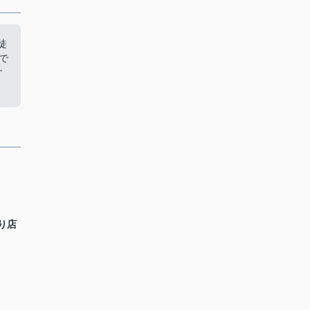
徒
で
す
り店