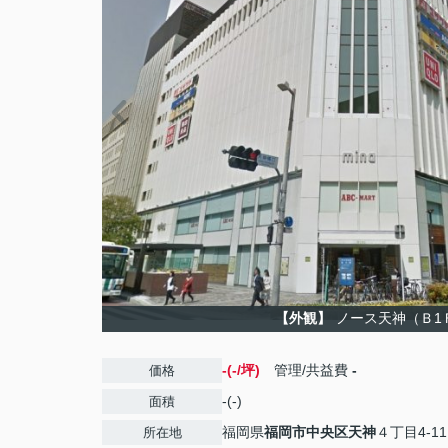
【外観】
ノース天神（Ｂ1
-(-/坪)
管理/共益費
-
価格
-(-)
面積
福岡県
福岡市中央区
天神
４丁目4-11
所在地