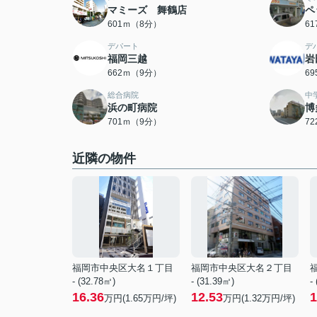
マミーズ 舞鶴店
ペ
601ｍ（8分）
6
デパート
デ
福岡三越
岩
662ｍ（9分）
6
総合病院
中
浜の町病院
博
701ｍ（9分）
7
近隣の物件
福岡市中央区大名１丁目
福岡市中央区大名２丁目
- (32.78㎡)
- (31.39㎡)
-
16.36
12.53
1
万円(
1.65
万円/坪)
万円(
1.32
万円/坪)