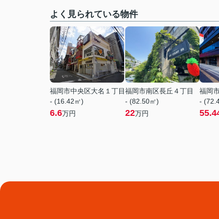
よく見られている物件
福岡市中央区大名１丁目
福岡市南区長丘４丁目
福岡
- (16.42㎡)
- (82.50㎡)
- (72
6.6
22
55.4
万円
万円