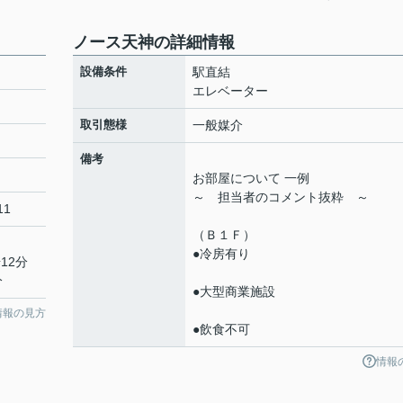
ノース天神の詳細情報
設備条件
駅直結
エレベーター
取引態様
一般媒介
備考
お部屋について 一例
～ 担当者のコメント抜粋 ～
11
（Ｂ１Ｆ）
●冷房有り
12分
分
●大型商業施設
情報の見方
●飲食不可
情報