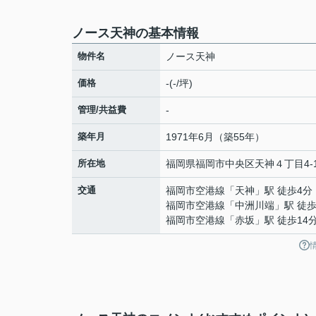
ノース天神の基本情報
物件名
ノース天神
価格
-(-/坪)
管理/共益費
-
築年月
1971年6月（築55年）
所在地
福岡県
福岡市中央区
天神
４丁目4-
交通
福岡市空港線
「
天神
」駅 徒歩4分
福岡市空港線
「
中洲川端
」駅 徒歩
福岡市空港線
「
赤坂
」駅 徒歩14