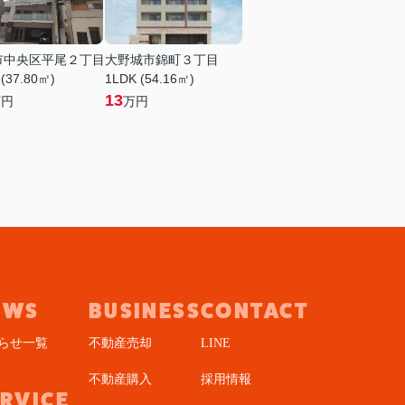
市中央区平尾２丁目
大野城市錦町３丁目
 (37.80㎡)
1LDK (54.16㎡)
13
万円
万円
EWS
BUSINESS
CONTACT
らせ一覧
不動産売却
LINE
不動産購入
採用情報
ERVICE