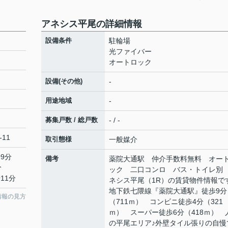
アネシス平尾の詳細情報
設備条件
駐輪場
光ファイバー
オートロック
設備(その他)
-
用途地域
-
募集戸数 / 総戸数
- / -
-11
取引態様
一般媒介
9分
備考
薬院大通駅 仲介手数料無料 オー
分
ック 二口コンロ バス・トイレ別
11分
ネシス平尾（1R）の賃貸物件情報で
地下鉄七隈線『薬院大通駅』徒歩9分
情報の見方
（711ｍ） コンビニ徒歩4分（321
ｍ） スーパー徒歩6分（418ｍ） 
の平尾エリア♪外壁タイル張りの自慢