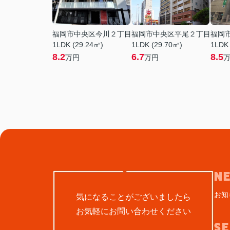
福岡市中央区今川２丁目
福岡市中央区平尾２丁目
福岡
1LDK (29.24㎡)
1LDK (29.70㎡)
1LDK
8.2
6.7
8.5
万円
万円
N
お知
気になることがございましたら
お気軽にお問い合わせください
S