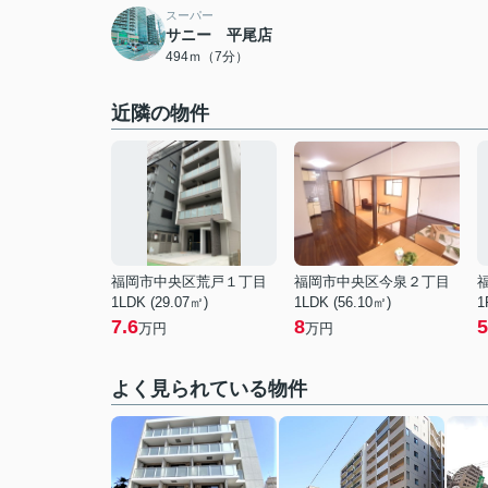
スーパー
サニー 平尾店
494ｍ（7分）
近隣の物件
福岡市中央区荒戸１丁目
福岡市中央区今泉２丁目
1LDK (29.07㎡)
1LDK (56.10㎡)
1
7.6
8
5
万円
万円
よく見られている物件