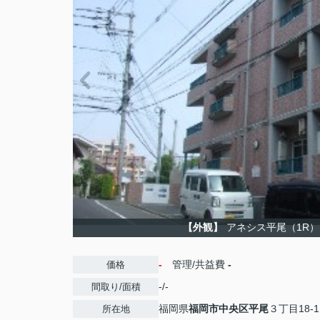
【外観】
アネシス平尾（1R
-
管理/共益費
-
価格
-/-
間取り/面積
福岡県
福岡市中央区
平尾
３丁目18-1
所在地