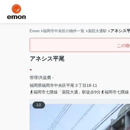
アネシス
Emon
福岡市中央区の物件一覧
薬院大通駅
この物
アネシス平尾
-
管理/共益費 -
福岡県
福岡市中央区
平尾
３丁目18-11
福岡市七隈線「薬院大通」駅徒歩9分
福岡市七隈線
1
/
2