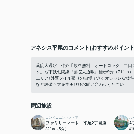
アネシス平尾のコメント(おすすめポイント
薬院大通駅 仲介手数料無料 オートロック 二口
す。地下鉄七隈線『薬院大通駅』徒歩9分（711ｍ）
エリア♪外壁タイル張りの自慢できるオシャレな物件
など設備も大充実★ぜひお問い合わせください！
周辺施設
コンビニエンスストア
ス
ファミリーマート 平尾2丁目店
A
321ｍ（5分）
4