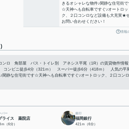
きるオシャレな物件♪閑静な住宅街で
☆天神へも自転車ですぐ♪オートロッ
ク、２口コンロなど設備も大充実★
お問い合わせください！
情報
)
コンロ 角部屋 バス・トイレ別 アネシス平尾（1R）の賃貸物件情報
 コンビニ徒歩4分（321ｍ） スーパー徒歩6分（418ｍ） 人気の平
♪閑静な住宅街です☆天神へも自転車ですぐ♪オートロック、２口コン
ーパー
銀行
プライス 薬院店
福岡銀行
18ｍ（6分）
421ｍ（6分）