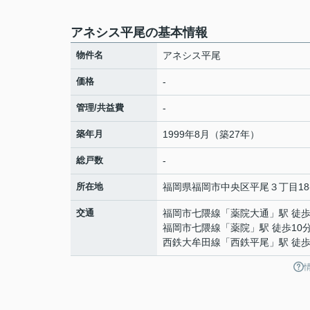
アネシス平尾の基本情報
物件名
アネシス平尾
価格
-
管理/共益費
-
築年月
1999年8月（築27年）
総戸数
-
所在地
福岡県
福岡市中央区
平尾
３丁目18
交通
福岡市七隈線
「
薬院大通
」駅 徒歩
福岡市七隈線
「
薬院
」駅 徒歩10
西鉄大牟田線
「
西鉄平尾
」駅 徒歩