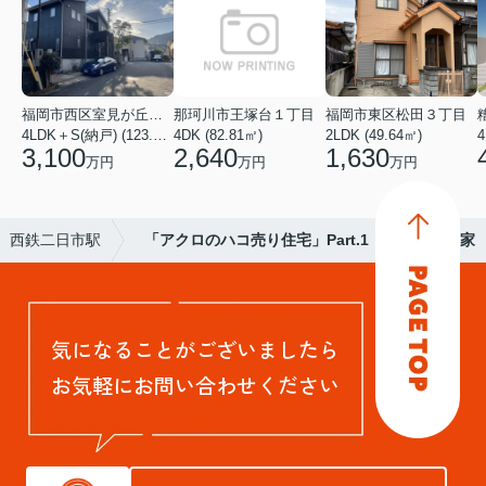
福岡市西区室見が丘１丁目
那珂川市王塚台１丁目
福岡市東区松田３丁目
4LDK＋S(納戸) (123.38㎡)
4DK (82.81㎡)
2LDK (49.64㎡)
4
3,100
2,640
1,630
万円
万円
万円
西鉄二日市駅
「アクロのハコ売り住宅」Part.1 ＤＯＭＡの家
気になることがございましたら
お気軽にお問い合わせください