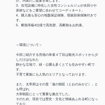
介、内装のご提案を致します。
3、住宅設備に特化した女性コンシェルジュが水回りや
床材などをご要望に合わせてコーディネート。
4、購入後も安心の地盤保証保険、瑕疵担保保険付きで
す。
5、断熱等級4仕様で高気密、高断熱をお約束。
～環境について～
今回ご紹介する売地の朱雀４丁目は観光スポットから少
しだけはなれた
静かな立地で、緑・公園も多くとても住みやすい町で
す。
子育て家族にも人気のエリアとなっております。
また、太宰府はその昔「遠の朝廷（とおのみかど）」と
も呼ばれ、
大和朝廷にとって重要な拠点でした。
そのため、現在では歴史・文化と情緒あふれる町になっ
ており、