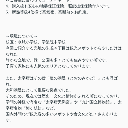
をご要望に合わせてコーディネート。
4、購入後も安心の地盤保証保険、瑕疵担保保険付きです。
5、断熱等級4仕様で高気密、高断熱をお約束。
～環境について～
校区：水城小学校、学業院中学校
今回ご紹介する売地の朱雀４丁目は観光スポットから少しだけは
なれた
静かな立地で、緑・公園も多くとても住みやすい町です。
子育て家族にも人気のエリアとなっております。
また、太宰府はその昔「遠の朝廷（とおのみかど）」とも呼ば
れ、
大和朝廷にとって重要な拠点でした。
そのため、現在では歴史・文化と情緒あふれる町になっており、
学問の神様で有名な『太宰府天満宮』や『九州国立博物館』、太
宰府名物『梅ヶ枝餅』など、
国内外問わず観光客の多いスポットや食文化がたくさんありま
す。