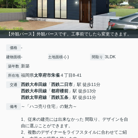
【外観パース】外観パースです。工事前でしたら変更できます。
-
価格
-
-(-)
3LDK
建物面積
土地面積
間取り
新築
築年数
福岡県
太宰府市
朱雀
４丁目8-41
所在地
西鉄大牟田線
「
西鉄二日市
」駅 徒歩11分
交通
西鉄大牟田線
「
都府楼前
」駅 徒歩13分
西鉄太宰府線
「
西鉄五条
」駅 徒歩11分
～「ハコ売り住宅」の魅力～
備考
1、従来の建売には出来なかった 間取り、デザインを自
由に選ぶことができます。
2、複数のデザイナーをライフスタイルに合わせてご紹