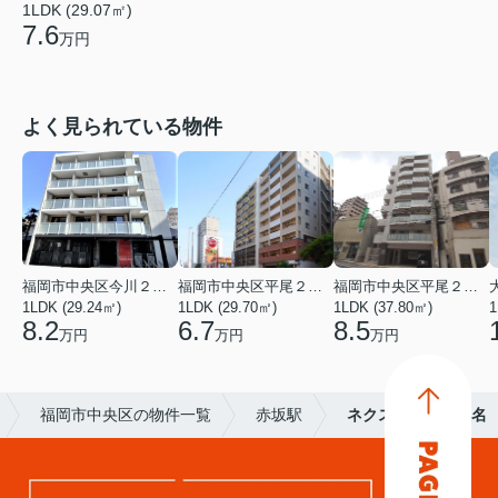
1LDK (29.07㎡)
7.6
万円
よく見られている物件
福岡市中央区今川２丁目
福岡市中央区平尾２丁目
福岡市中央区平尾２丁目
1LDK (29.24㎡)
1LDK (29.70㎡)
1LDK (37.80㎡)
1
8.2
6.7
8.5
万円
万円
万円
福岡市中央区の物件一覧
赤坂駅
ネクストオーク大名