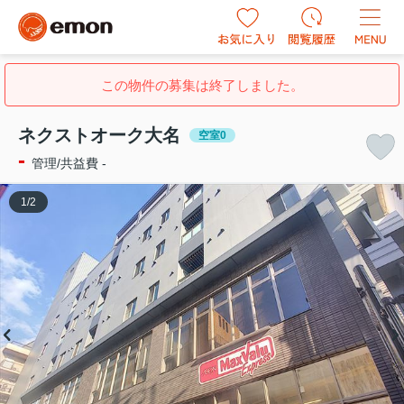
この物件の募集は終了しました。
ネクストオーク大名
空室0
-
管理/共益費 -
1
/
2