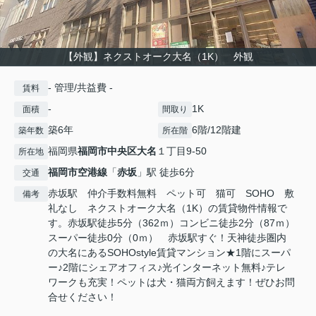
【外観】ネクストオーク大名（1K） 外観
- 管理/共益費 -
賃料
-
1K
面積
間取り
築6年
6階/12階建
築年数
所在階
福岡県
福岡市中央区
大名
１丁目9-50
所在地
福岡市空港線
「
赤坂
」駅 徒歩6分
交通
赤坂駅 仲介手数料無料 ペット可 猫可 SOHO 敷
備考
礼なし ネクストオーク大名（1K）の賃貸物件情報で
す。赤坂駅徒歩5分（362ｍ）コンビニ徒歩2分（87ｍ）
スーパー徒歩0分（0ｍ） 赤坂駅すぐ！天神徒歩圏内
の大名にあるSOHOstyle賃貸マンション★1階にスーパ
ー♪2階にシェアオフィス♪光インターネット無料♪テレ
ワークも充実！ペットは犬・猫両方飼えます！ぜひお問
合せください！