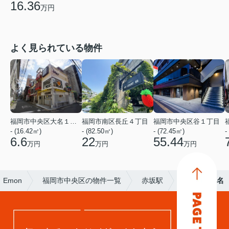
16.36
万円
よく見られている物件
福岡市中央区大名１丁目
福岡市南区長丘４丁目
福岡市中央区谷１丁目
- (16.42㎡)
- (82.50㎡)
- (72.45㎡)
-
6.6
22
55.44
万円
万円
万円
Emon
福岡市中央区の物件一覧
赤坂駅
ARTK'S大名