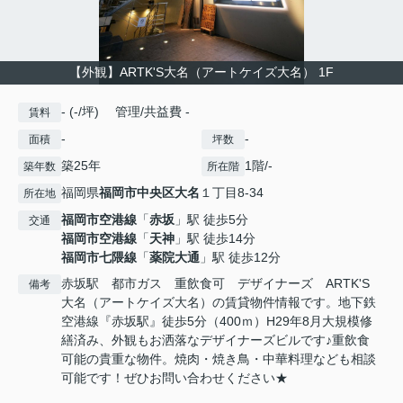
【外観】ARTK'S大名（アートケイズ大名） 1F
- (-/坪) 管理/共益費 -
賃料
-
-
面積
坪数
築25年
1階/-
築年数
所在階
福岡県
福岡市中央区
大名
１丁目8-34
所在地
福岡市空港線
「
赤坂
」駅 徒歩5分
交通
福岡市空港線
「
天神
」駅 徒歩14分
福岡市七隈線
「
薬院大通
」駅 徒歩12分
赤坂駅 都市ガス 重飲食可 デザイナーズ ARTK'S
備考
大名（アートケイズ大名）の賃貸物件情報です。地下鉄
空港線『赤坂駅』徒歩5分（400ｍ）H29年8月大規模修
繕済み、外観もお洒落なデザイナーズビルです♪重飲食
可能の貴重な物件。焼肉・焼き鳥・中華料理なども相談
可能です！ぜひお問い合わせください★