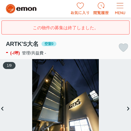
この物件の募集は終了しました。
ARTK'S大名
空室0
-
(-/坪)
管理/共益費 -
1
/
9