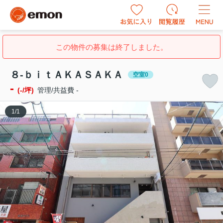
この物件の募集は終了しました。
８-ｂｉｔＡＫＡＳＡＫＡ
空室0
-
(-/坪)
管理/共益費 -
1
/
1