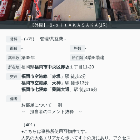
【外観】 ８-ｂｉｔＡＫＡＳＡＫＡ(1R）
- (-/坪) 管理/共益費 -
賃料
-
-
面積
坪数
築39年
4階/5階建
築年数
所在階
福岡県
福岡市中央区
赤坂
１丁目11-20
所在地
福岡市空港線
「
赤坂
」駅 徒歩2分
交通
福岡市空港線
「
天神
」駅 徒歩13分
福岡市七隈線
「
薬院大通
」駅 徒歩16分
備考
お部屋について 一例
～ 担当者のコメント抜粋 ～
（401）
●こちらは事務所使用可物件です。
人気の大名エリアから歩いてすぐの所にあり、アクセス