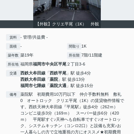
【外観】クリエ平尾（1K） 外観
- 管理/共益費 -
賃料
-
1K
面積
間取り
築19年
7階/11階建
築年数
所在階
福岡県
福岡市中央区
平尾
２丁目3-6
所在地
西鉄大牟田線
「
西鉄平尾
」駅 徒歩4分
交通
西鉄大牟田線
「
薬院
」駅 徒歩13分
福岡市七隈線
「
薬院大通
」駅 徒歩15分
薬院駅 初期費用10万円以下 仲介手数料無料 敷礼
備考
0 オートロック クリエ平尾（1K）の賃貸物件情報で
す。西鉄天神大牟田線『平尾駅』徒歩4分（262ｍ）
コンビニ徒歩3分（169ｍ） スーパー徒歩6分（420
ｍ） 平尾駅すぐ♪天神へも自転車ですぐ♪オートロッ
ク、システムキッチン（コンロ2口）と設備も充実♪お
一人暮らしの方で立地重視の方にオススメ★初期費用