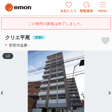
この物件の募集は終了しました。
クリエ平尾
空室0
-
管理/共益費 -
1
/
2