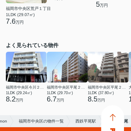
5
万円
福岡市中央区荒戸１丁目
1LDK (29.07㎡)
7.6
万円
よく見られている物件
福岡市中央区今川２丁目
福岡市中央区平尾２丁目
福岡市中央区平尾２丁目
1LDK (29.24㎡)
1LDK (29.70㎡)
1LDK (37.80㎡)
1
8.2
6.7
8.5
万円
万円
万円
mon
福岡市中央区の物件一覧
西鉄平尾駅
クリエ平尾