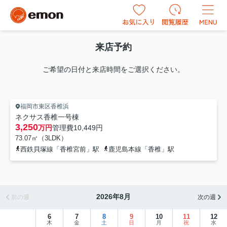
来店予約
ご希望の日付と来店時間をご選択ください。
福岡市東区香椎浜
ネクサス香椎一号棟
3,250
万円
管理費
10,449円
73.07㎡（3LDK）
西鉄貝塚線「香椎宮前」駅
鹿児島本線「香椎」駅
2026年8月
前の週
次の週
6
7
8
9
10
11
12
木
金
土
日
月
祝
水