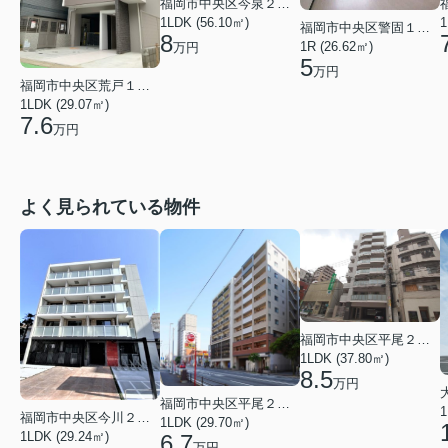
福岡市中央区今泉２丁目
1LDK (56.10㎡)
1
福岡市中央区警固１丁目
8
1R (26.62㎡)
万円
5
万円
福岡市中央区荒戸１丁目
1LDK (29.07㎡)
7.6
万円
よく見られている物件
福岡市中央区平尾２丁目
1LDK (37.80㎡)
8.5
万円
福岡市中央区平尾２丁目
1
福岡市中央区今川２丁目
1LDK (29.70㎡)
1LDK (29.24㎡)
6.7
万円