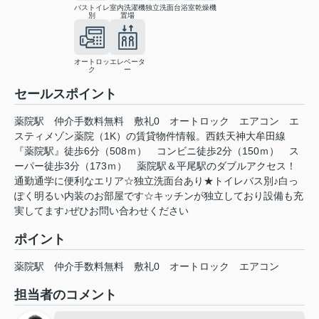
バストイレ
室内洗濯機
独立洗面台
浴室乾燥機
別
置場
オートロッ
エレベータ
ク
ー
セールスポイント
薬院駅 仲介手数料無料 敷礼0 オートロック エアコン エ
スティメゾン薬院（1K）の賃貸物件情報。西鉄天神大牟田線
『薬院駅』徒歩6分（508ｍ） コンビニ徒歩2分（150ｍ） ス
ーパー徒歩3分（173ｍ） 薬院駅＆平尾駅のダブルアクセス！
通勤通学に便利なエリア☆独立洗面台あり★トイレバス別♪白っ
ぽく明るい内装のお部屋です☆キッチンが独立しており設備も充
実してます♪ぜひお問い合わせください
ポイント
薬院駅
仲介手数料無料
敷礼0
オートロック
エアコン
担当者のコメント