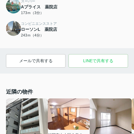
スーパー
Aプライス 薬院店
173ｍ（3分）
コンビニエンスストア
ローソンL 薬院店
243ｍ（4分）
メールで共有する
LINEで共有する
近隣の物件