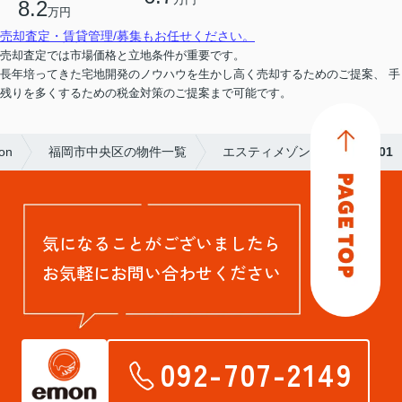
8.2
万円
売却査定・賃貸管理/募集もお任せください。
売却査定では市場価格と立地条件が重要です。
長年培ってきた宅地開発のノウハウを生かし高く売却するためのご提案、 手
残りを多くするための税金対策のご提案まで可能です。
on
福岡市中央区の物件一覧
エスティメゾン薬院
801
気になることがございましたら
お気軽にお問い合わせください
092-707-2149