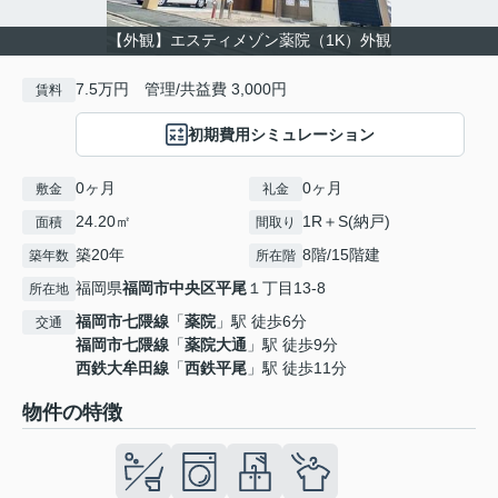
【外観】エスティメゾン薬院（1K）外観
7.5万円 管理/共益費 3,000円
賃料
初期費用シミュレーション
0ヶ月
0ヶ月
敷金
礼金
24.20㎡
1R＋S(納戸)
面積
間取り
築20年
8階/15階建
築年数
所在階
福岡県
福岡市中央区
平尾
１丁目13-8
所在地
福岡市七隈線
「
薬院
」駅 徒歩6分
交通
福岡市七隈線
「
薬院大通
」駅 徒歩9分
西鉄大牟田線
「
西鉄平尾
」駅 徒歩11分
物件の特徴