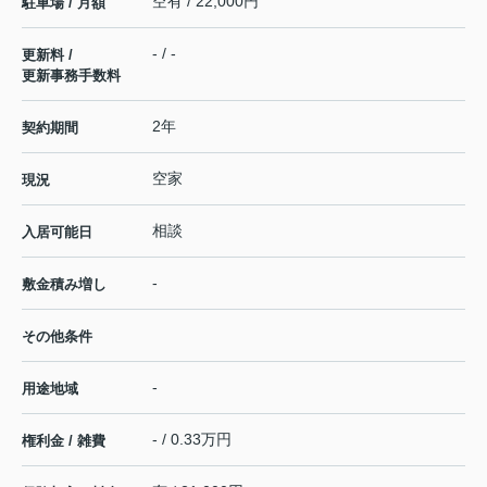
空有 / 22,000円
駐車場 / 月額
- / -
更新料 /
更新事務手数料
2年
契約期間
空家
現況
相談
入居可能日
-
敷金積み増し
その他条件
-
用途地域
- / 0.33万円
権利金 / 雑費