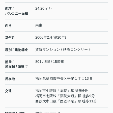
24.20㎡ / -
面積 /
バルコニー面積
南東
向き
2006年2月(築20年)
築年月
賃貸マンション / 鉄筋コンクリート
種別 / 建物構造
801 / 8階 / 15階建
部屋 /
所在階 / 階建て
福岡県
福岡市中央区
平尾
１丁目13-8
所在地
福岡市七隈線
「
薬院
」駅 徒歩6分
交通
福岡市七隈線
「
薬院大通
」駅 徒歩9分
西鉄大牟田線
「
西鉄平尾
」駅 徒歩11分