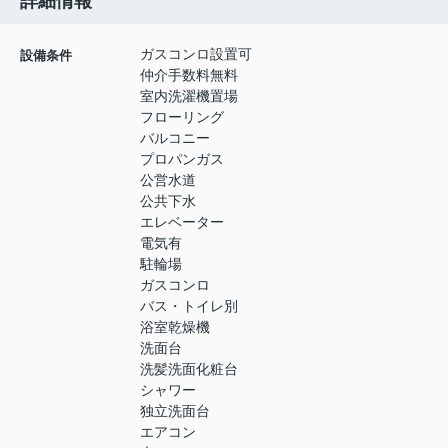
詳細情報
ガスコンロ設置可
設備条件
仲介手数料無料
室内洗濯機置場
フローリング
バルコニー
プロパンガス
公営水道
公共下水
エレベーター
電気有
駐輪場
ガスコンロ
バス・トイレ別
浴室乾燥機
洗面台
洗髪洗面化粧台
シャワー
独立洗面台
エアコン