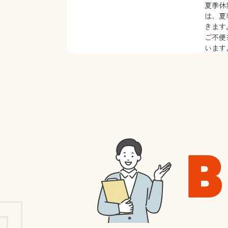
夏季休
は、夏
きます
ご不便
います
B