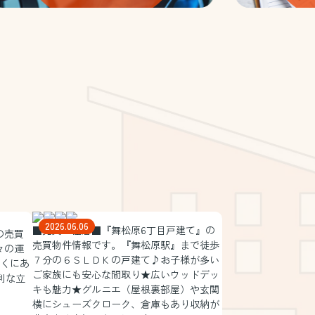
2026.06.06
■売買 住居■『舞松原6丁目戸建て』
の
の売買
売買物件情報です。『舞松原駅』まで徒歩
々の運
７分の６ＳＬＤＫの戸建て♪お子様が多い
くにあ
ご家族にも安心な間取り★広いウッドデッ
利な立
キも魅力★グルニエ（屋根裏部屋）や玄関
！
横にシューズクローク、倉庫もあり収納が