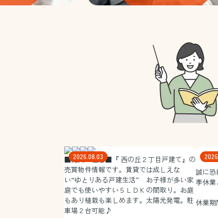
2026.08.03
2026
■売買 住居■『 西の丘２丁目戸建て』
の
売買物件情報です。賃貸では成しえな
誠に恐
い“ゆとりある戸建生活” お子様が多い家
季休業
庭でも使いやすい５ＬＤＫの間取り。お庭
もあり植栽も楽しめます。太陽光発電。駐
休業期間
車場２台可能♪