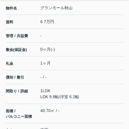
グランモール秋山
物件名
6.7万円
賃料
-
管理 / 共益費
0ヶ月(-)
敷金(保証金)
1ヶ月
礼金
- / -
償却 / 敷引
1LDK
間取り / 詳細
LDK 9.8帖
/
洋室 6.2帖
40.70㎡ / -
面積 /
バルコニー面積