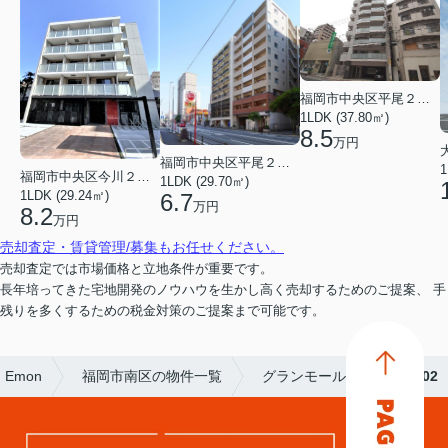
福岡市中央区平尾２丁目
1LDK (37.80㎡)
8.5
万円
福岡市中央区平尾２丁目
1
福岡市中央区今川２丁目
1LDK (29.70㎡)
1LDK (29.24㎡)
6.7
万円
8.2
万円
売却査定・賃貸管理/募集もお任せください。
売却査定では市場価格と立地条件が重要です。
長年培ってきた宅地開発のノウハウを生かし高く売却するためのご提案、 手
残りを多くするための税金対策のご提案まで可能です。
Emon
福岡市南区の物件一覧
グランモール秋山
502