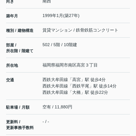
南西
向き
1999年1月(築27年)
築年月
賃貸マンション / 鉄骨鉄筋コンクリート
種別 / 建物構造
502 / 5階 / 10階建
部屋 /
所在階 / 階建て
福岡県
福岡市南区
高宮
３丁目
所在地
西鉄大牟田線
「
高宮
」駅 徒歩4分
交通
西鉄大牟田線
「
西鉄平尾
」駅 徒歩14分
西鉄大牟田線
「
大橋
」駅 徒歩22分
空有 / 11,880円
駐車場 / 月額
- / -
更新料 /
更新事務手数料