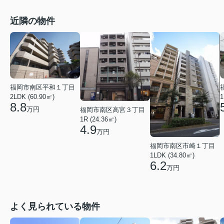
近隣の物件
福岡市南区平和１丁目
2LDK (60.90㎡)
1
8.8
万円
福岡市南区高宮３丁目
1R (24.36㎡)
4.9
万円
福岡市南区市崎１丁目
1LDK (34.80㎡)
6.2
万円
よく見られている物件