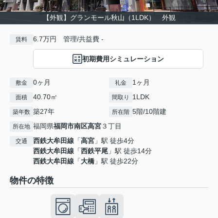
【外観】グランモール秋山（1LDK） 外観
6.7万円 管理/共益費 -
賃料
初期費用シミュレーション
0ヶ月
1ヶ月
敷金
礼金
40.70㎡
1LDK
面積
間取り
築27年
5階/10階建
築年数
所在階
福岡県
福岡市南区
高宮
３丁目
所在地
西鉄大牟田線
「
高宮
」駅 徒歩4分
交通
西鉄大牟田線
「
西鉄平尾
」駅 徒歩14分
西鉄大牟田線
「
大橋
」駅 徒歩22分
物件の特徴