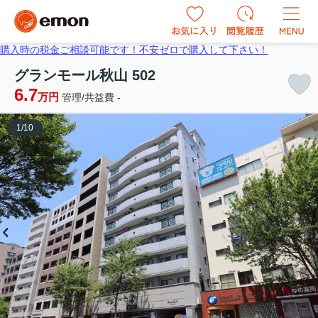
購入時の税金ご相談可能です！不安ゼロで購入して下さい！
グランモール秋山 502
6.7
万円
管理/共益費 -
1
/
10