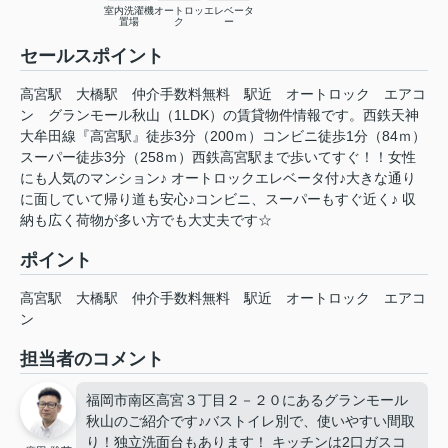
室内洗濯機
オートロッ
エレベータ
置場
ク
ー
セールスポイント
高宮駅 大橋駅 仲介手数料無料 駅近 オートロック エアコ
ン グランモール秋山（1LDK）の賃貸物件情報です。西鉄天神
大牟田線『高宮駅』徒歩3分（200ｍ）コンビニ徒歩1分（84ｍ）
スーパー徒歩3分（258ｍ）西鉄高宮駅まで歩いてすぐ！！女性
にも人気のマンション♪ オートロックエレベータ付♪大きな通り
に面していて帰り道も安心♪コンビニ、スーパーもすぐ近く♪ 収
納も広く荷物が多い方でも大丈夫です☆
ポイント
高宮駅
大橋駅
仲介手数料無料
駅近
オートロック
エアコ
ン
担当者のコメント
福岡市南区高宮３丁目２－２０にあるグランモール
秋山のご紹介です♪バストイレ別で、使いやすい間取
り！独立洗面台もあります！ キッチンは2口ガスコ