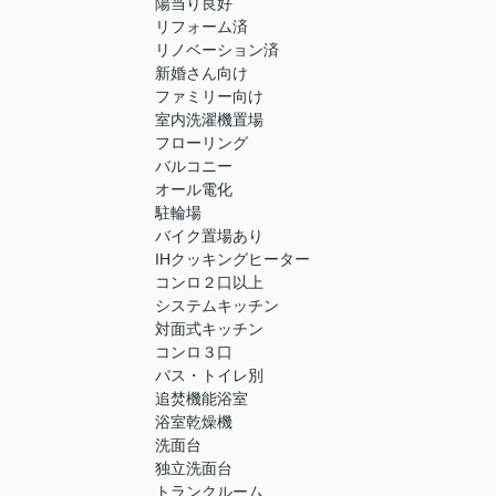
陽当り良好
リフォーム済
リノベーション済
新婚さん向け
ファミリー向け
室内洗濯機置場
フローリング
バルコニー
オール電化
駐輪場
バイク置場あり
IHクッキングヒーター
コンロ２口以上
システムキッチン
対面式キッチン
コンロ３口
バス・トイレ別
追焚機能浴室
浴室乾燥機
洗面台
独立洗面台
トランクルーム