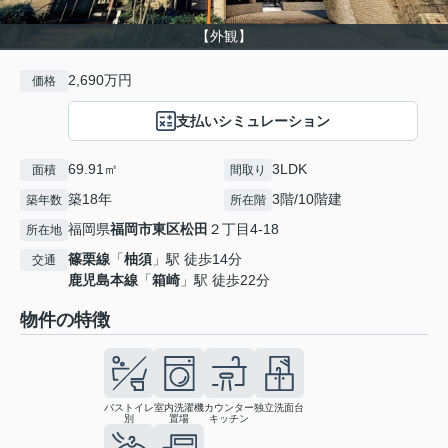
【外観】
2,690万円
価格
支払いシミュレーション
69.91㎡
3LDK
面積
間取り
築18年
3階/10階建
築年数
所在階
福岡県
福岡市東区
松田
２丁目4-18
所在地
篠栗線
「
柚須
」駅 徒歩14分
交通
鹿児島本線
「
箱崎
」駅 徒歩22分
物件の特徴
バストイレ
室内洗濯機
カウンター
独立洗面台
別
置場
キッチン