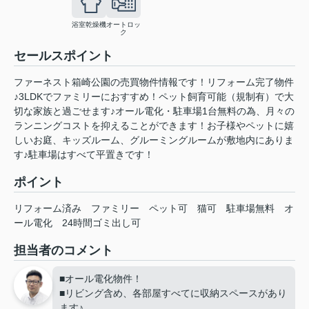
浴室乾燥機
オートロッ
ク
セールスポイント
ファーネスト箱崎公園の売買物件情報です！リフォーム完了物件
♪3LDKでファミリーにおすすめ！ペット飼育可能（規制有）で大
切な家族と過ごせます♪オール電化・駐車場1台無料の為、月々の
ランニングコストを抑えることができます！お子様やペットに嬉
しいお庭、キッズルーム、グルーミングルームが敷地内にありま
す♪駐車場はすべて平置きです！
ポイント
リフォーム済み
ファミリー
ペット可
猫可
駐車場無料
オ
ール電化
24時間ゴミ出し可
担当者のコメント
■オール電化物件！
■リビング含め、各部屋すべてに収納スペースがあり
ます♪