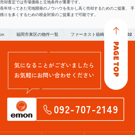
売却査定では市場価格と立地条件が重要です。
長年培ってきた宅地開発のノウハウを生かし高く売却するためのご提案、 手
残りを多くするための税金対策のご提案まで可能です。
on
福岡市東区の物件一覧
ファーネスト箱崎公園
302
気になることがございましたら
お気軽にお問い合わせください
092-707-2149