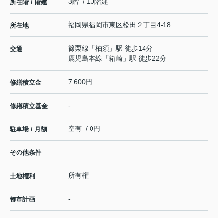
3階 / 10階建
所在階 / 階建
福岡県
福岡市東区
松田
２丁目4-18
所在地
篠栗線
「
柚須
」駅 徒歩14分
交通
鹿児島本線
「
箱崎
」駅 徒歩22分
7,600円
修繕積立金
-
修繕積立基金
空有 / 0円
駐車場 / 月額
その他条件
所有権
土地権利
-
都市計画