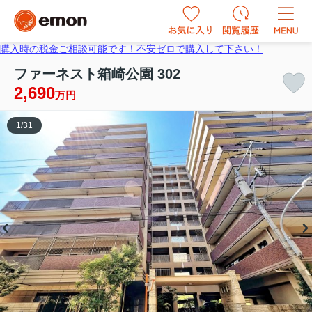
購入時の税金ご相談可能です！不安ゼロで購入して下さい！
ファーネスト箱崎公園 302
2,690
万円
1
/
31