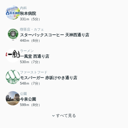
内科
秋本病院
331ｍ（5分）
喫茶店・カフェ
スターバックスコーヒー 天神西通り店
440ｍ（6分）
ラーメン
一風堂 西通り店
530ｍ（7分）
ファーストフード
モスバーガー 赤坂けやき通り店
548ｍ（7分）
公園
今泉公園
599ｍ（8分）
すべて見る