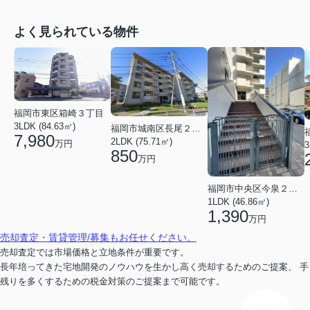
よく見られている物件
福岡市東区箱崎３丁目
3LDK (84.63㎡)
福岡市城南区長尾２丁目
7,980
2LDK (75.71㎡)
万円
3
850
万円
福岡市中央区今泉２丁目
1LDK (46.86㎡)
1,390
万円
売却査定・賃貸管理/募集もお任せください。
売却査定では市場価格と立地条件が重要です。
長年培ってきた宅地開発のノウハウを生かし高く売却するためのご提案、 手
残りを多くするための税金対策のご提案まで可能です。