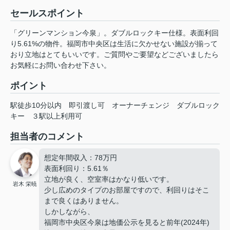
セールスポイント
「グリーンマンション今泉」。ダブルロックキー仕様。表面利回
り5.61%の物件。福岡市中央区は生活に欠かせない施設が揃って
おり立地はとてもいいです。ご質問やご要望などございましたら
お気軽にお問い合わせ下さい。
ポイント
駅徒歩10分以内
即引渡し可
オーナーチェンジ
ダブルロック
キー
３駅以上利用可
担当者のコメント
想定年間収入：78万円
表面利回り：5.61％
立地が良く、空室率はかなり低いです。
岩木 栄暁
少し広めのタイプのお部屋ですので、利回りはそこ
まで良くはありません。
しかしながら、
福岡市中央区今泉は地価公示を見ると前年(2024年)