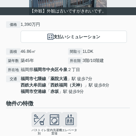
【外観】外観は古いですがきれいです。
1,390万円
価格
支払いシミュレーション
46.86㎡
1LDK
面積
間取り
築45年
3階/10階建
築年数
所在階
福岡県
福岡市中央区
今泉
２丁目
所在地
福岡市七隈線
「
薬院大通
」駅 徒歩7分
交通
西鉄大牟田線
「
西鉄福岡（天神）
」駅 徒歩8分
福岡市空港線
「
赤坂
」駅 徒歩9分
物件の特徴
バストイレ
室内洗濯機
エレベータ
別
置場
ー