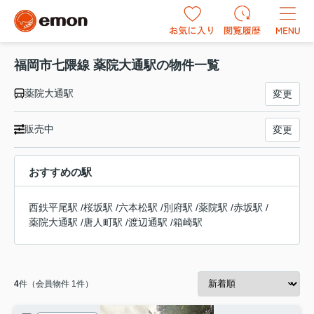
福岡市七隈線 薬院大通駅の物件一覧
薬院大通駅
変更
販売中
変更
おすすめの駅
西鉄平尾駅
/
桜坂駅
/
六本松駅
/
別府駅
/
薬院駅
/
赤坂駅
/
薬院大通駅
/
唐人町駅
/
渡辺通駅
/
箱崎駅
4
件（会員物件 1件）