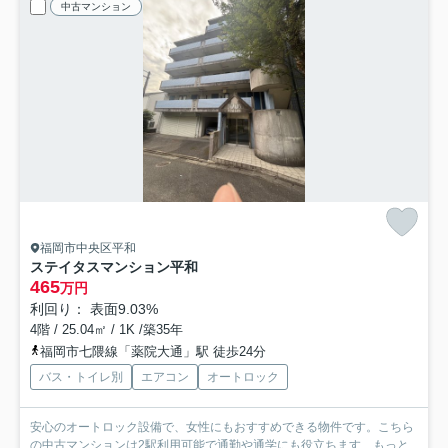
中古マンション
福岡市中央区平和
ステイタスマンション平和
465
万円
利回り： 表面9.03%
4階 / 25.04㎡ / 1K /築35年
福岡市七隈線「薬院大通」駅 徒歩24分
バス・トイレ別
エアコン
オートロック
安心のオートロック設備で、女性にもおすすめできる物件です。こちら
の中古マンションは2駅利用可能で通勤や通学にも役立ちます...
もっと