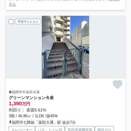
見る
中古マンション
福岡市中央区今泉
グリーンマンション今泉
1,390
万円
利回り： 表面5.61%
3階 / 46.86㎡ / 1LDK /築45年
福岡市七隈線「薬院大通」駅 徒歩7分
エレベーター
バス・トイレ別
室内洗濯機置場
都市ガス