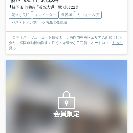
1階 / 64.82㎡ / 1LDK /築33年
福岡市七隈線「薬院大通」駅 徒歩21分
陽当り良好
エレベーター
角部屋
リフォーム済
バス・トイレ別
室内洗濯機置場
「ロマネスクヴューコート植物園」：福岡市中央区エリアの新居にピッ
タリ。福岡市動植物園すぐ近くの緑豊かな住宅街。オートロッ...
もっと
見る
会員限定