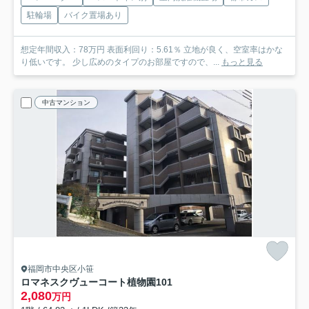
駐輪場
バイク置場あり
想定年間収入：78万円 表面利回り：5.61％ 立地が良く、空室率はかな
り低いです。 少し広めのタイプのお部屋ですので、...
もっと見る
中古マンション
福岡市中央区小笹
ロマネスクヴューコート植物園
101
2,080
万円