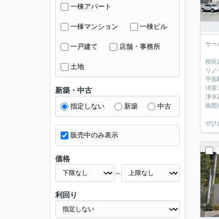
一棟アパート
一棟マンション
一棟ビル
サー
一戸建て
店舗・事務所
校区
土地
リノ
平面
洋室
新築・中古
浄水
指定しない
新築
中古
南西
ぜひ
販売中のみ表示
価格
～
利回り