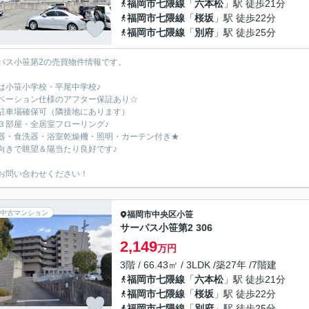
福岡市七隈線
「
六本松
」駅 徒歩21分
福岡市七隈線
「
桜坂
」駅 徒歩22分
福岡市七隈線
「
別府
」駅 徒歩25分
パス小笹第2の売買物件情報です。
は小笹小学校・平尾中学校♪
ベーション仕様のアフター保証あり☆
駐車場確保可（隣接地にあります）
３部屋・全居室フローリング♪
器・食洗器・浴室乾燥機・照明・カーテン付き★
向きで眺望＆陽当たり良好です♪
お問い合わせください！
中古マンション
福岡市中央区
小笹
サーパス小笹第2 306
2,149
万円
3階 / 66.43㎡ / 3LDK /築27年 /7階建
福岡市七隈線
「
六本松
」駅 徒歩21分
福岡市七隈線
「
桜坂
」駅 徒歩22分
福岡市七隈線
「
別府
」駅 徒歩25分