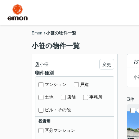
小笹の物件一覧
Emon
小笹の物件一覧
お
小笹
変更
物件種別
小
マンション
戸建
土地
店舗
事務所
3
件
ビル・その他
投資用
区分マンション