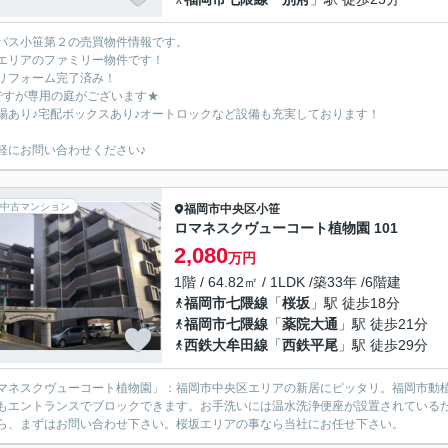
パス小笹第２の売買物件情報です。
エリアのファミリー物件です！
リフォーム完了済み！
ですが専用の庭がございます★
場あり♪宅配ボックスあり♪オートロックなど設備も充実しております！
軽にお問い合わせください♪
中古マンション
福岡市中央区
小笹
ロマネスクヴューコート植物園 101
2,080
万円
1階 / 64.82㎡ / 1LDK /築33年 /6階建
福岡市七隈線
「
桜坂
」駅 徒歩18分
福岡市七隈線
「
薬院大通
」駅 徒歩21分
西鉄大牟田線
「
西鉄平尾
」駅 徒歩29分
マネスクヴューコート植物園」：福岡市中央区エリアの新居にピッタリ。福岡市動
もエントランスでブロックできます。お手洗いには温水洗浄便座が設置されている
ら、まずはお問い合わせ下さい。桜坂エリアの事なら当社にお任せ下さい。