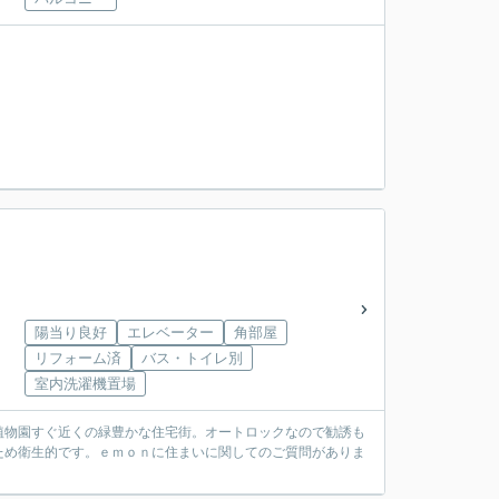
陽当り良好
エレベーター
角部屋
リフォーム済
バス・トイレ別
室内洗濯機置場
植物園すぐ近くの緑豊かな住宅街。オートロックなので勧誘も
ため衛生的です。ｅｍｏｎに住まいに関してのご質問がありま