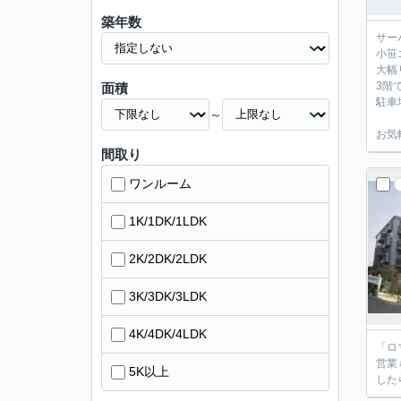
築年数
サー
小笹
大幅
3階
面積
駐車
～
お気
間取り
ワンルーム
1K/1DK/1LDK
2K/2DK/2LDK
3K/3DK/3LDK
4K/4DK/4LDK
「ロ
営業
5K以上
した