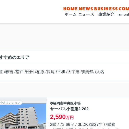
HOME
NEWS
BUSINESS
CO
ホーム
ニュース
事業紹介
emo
すすめのエリア
笹
/
春吉
/
荒戸
/
松田
/
柏原
/
長尾
/
平和
/
大字湊
/
美野島
/
大名
中古マンション
福岡市中央区
小笹
サーパス小笹第2 202
2,590
万円
2階 / 73.66㎡ / 3LDK /築27年 /7階建