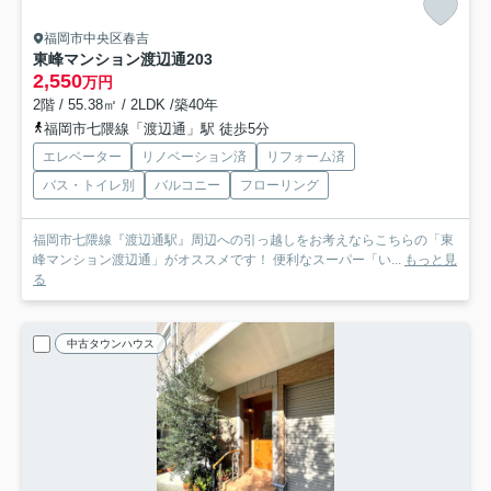
福岡市中央区春吉
東峰マンション渡辺通
203
2,550
万円
2階 / 55.38㎡ / 2LDK /築40年
福岡市七隈線「渡辺通」駅 徒歩5分
エレベーター
リノベーション済
リフォーム済
バス・トイレ別
バルコニー
フローリング
福岡市七隈線『渡辺通駅』周辺への引っ越しをお考えならこちらの「東
峰マンション渡辺通」がオススメです！ 便利なスーパー「い...
もっと見
る
中古タウンハウス