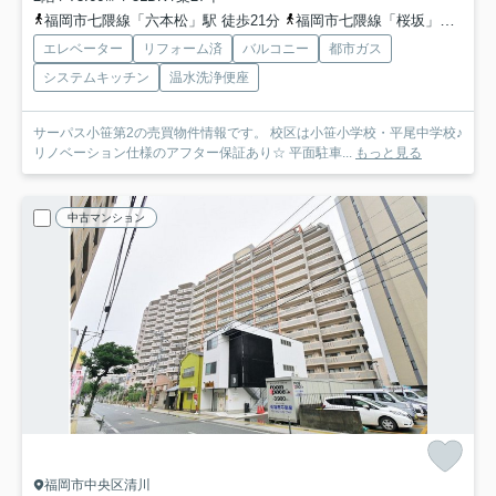
福岡市七隈線「六本松」駅 徒歩21分
福岡市七隈線「桜坂」駅 徒歩22分
エレベーター
リフォーム済
バルコニー
都市ガス
システムキッチン
温水洗浄便座
サーパス小笹第2の売買物件情報です。 校区は小笹小学校・平尾中学校♪
リノベーション仕様のアフター保証あり☆ 平面駐車...
もっと見る
中古マンション
福岡市中央区清川