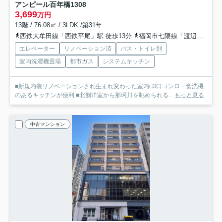
アンピール百年橋
1308
3,699
万円
13階 / 76.08㎡ / 3LDK /築31年
西鉄大牟田線「西鉄平尾」駅 徒歩13分
福岡市七隈線「渡辺通」駅 徒歩14分
エレベーター
リノベーション済
バス・トイレ別
室内洗濯機置場
都市ガス
システムキッチン
■新規内装リノベーションされ生まれ変わった室内□3口コンロ・食洗機
のあるキッチンが便利 ■北側洋室から那珂川を眺められる...
もっと見る
中古マンション