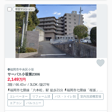
中古マンション
福岡市中央区小笹
サーパス小笹第2
306
2,149
万円
3階 / 66.43㎡ / 3LDK /築27年
福岡市七隈線「六本松」駅 徒歩21分
福岡市七隈線「桜坂」駅 徒歩22分
エレベーター
リフォーム済
バス・トイレ別
室内洗濯機置場
エアコン
バルコニー