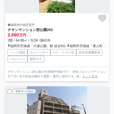
福岡市中央区荒戸
チサンマンション西公園
202
2,690
万円
2階 / 64.88㎡ / 3LDK /築41年
福岡市空港線「大濠公園」駅 徒歩8分
福岡市空港線「唐人町」駅 徒歩10分
ペット相談
エレベーター
バス・トイレ別
室内洗濯機置場
バルコニー
都市ガス
チサンマンション西公園の売買物件情報です！ 内装フルリノベーション
完了済♪ 地下鉄徒歩圏内で通勤・通学に便利です♪ 低...
もっと見る
中古マンション