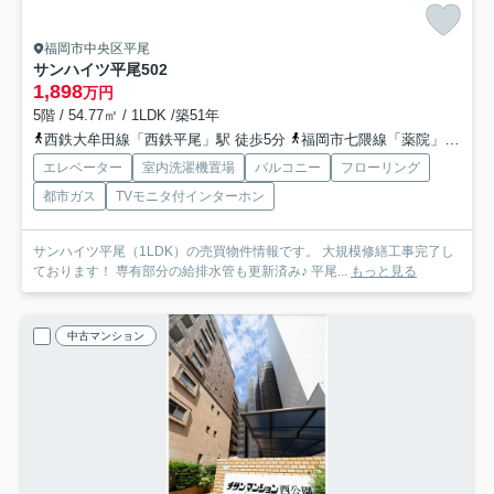
福岡市中央区平尾
サンハイツ平尾
502
1,898
万円
5階 / 54.77㎡ / 1LDK /築51年
西鉄大牟田線「西鉄平尾」駅 徒歩5分
福岡市七隈線「薬院」駅 徒歩12分
エレベーター
室内洗濯機置場
バルコニー
フローリング
都市ガス
TVモニタ付インターホン
サンハイツ平尾（1LDK）の売買物件情報です。 大規模修繕工事完了し
ております！ 専有部分の給排水管も更新済み♪ 平尾...
もっと見る
中古マンション