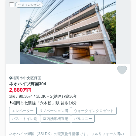
中古マンション
福岡市中央区輝国
ネオハイツ輝国
304
2,880
万円
3階 / 90.36㎡ / 3LDK＋S(納戸) /築36年
福岡市七隈線「六本松」駅 徒歩14分
エレベーター
リノベーション済
ウォークインクロゼット
バス・トイレ別
室内洗濯機置場
バルコニー
ネオハイツ輝国（3SLDK）の売買物件情報です。 フルリフォーム済の