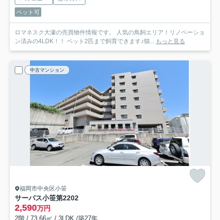
ペット可
ロマネスク大濠の売買物件情報です。 人気の鳥飼エリア！リノベーショ
ン済みの4LDK！！ ペット2匹まで飼育できます♪猫...
もっと見る
中古マンション
福岡市中央区小笹
サーパス小笹第2
202
2,590
万円
2階 / 73.66㎡ / 3LDK /築27年