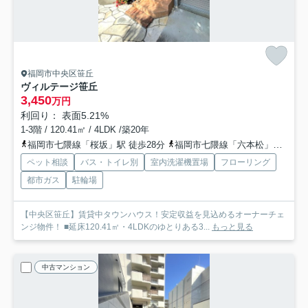
福岡市中央区笹丘
ヴィルテージ笹丘
3,450
万円
利回り： 表面5.21%
1-3階 / 120.41㎡ / 4LDK /築20年
福岡市七隈線「桜坂」駅 徒歩28分
福岡市七隈線「六本松」駅 徒歩22分
ペット相談
バス・トイレ別
室内洗濯機置場
フローリング
都市ガス
駐輪場
【中央区笹丘】賃貸中タウンハウス！安定収益を見込めるオーナーチェ
ンジ物件！ ■延床120.41㎡・4LDKのゆとりある3...
もっと見る
中古マンション