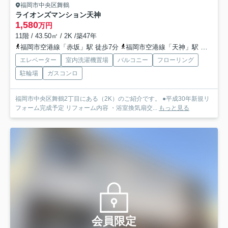
福岡市中央区舞鶴
ライオンズマンション天神
1,580
万円
11階 / 43.50㎡ / 2K /築47年
福岡市空港線「赤坂」駅 徒歩7分
福岡市空港線「天神」駅 徒歩8分
エレベーター
室内洗濯機置場
バルコニー
フローリング
駐輪場
ガスコンロ
福岡市中央区舞鶴2丁目にある（2K）のご紹介です。 ●平成30年新規リ
フォーム完成予定 リフォーム内容 ・浴室換気扇交...
もっと見る
会員限定