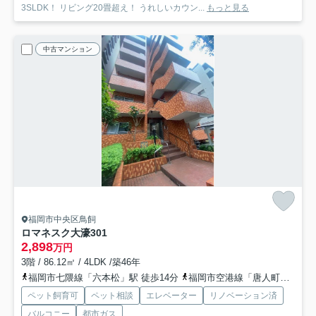
3SLDK！ リビング20畳超え！ うれしいカウン...
もっと見る
中古マンション
福岡市中央区鳥飼
ロマネスク大濠
301
2,898
万円
3階 / 86.12㎡ / 4LDK /築46年
福岡市七隈線「六本松」駅 徒歩14分
福岡市空港線「唐人町」駅 徒歩15分
ペット飼育可
ペット相談
エレベーター
リノベーション済
バルコニー
都市ガス