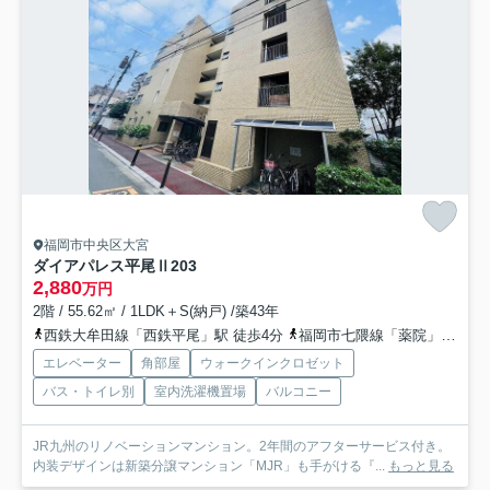
福岡市中央区大宮
ダイアパレス平尾Ⅱ
203
2,880
万円
2階 / 55.62㎡ / 1LDK＋S(納戸) /築43年
西鉄大牟田線「西鉄平尾」駅 徒歩4分
福岡市七隈線「薬院」駅 徒歩12分
エレベーター
角部屋
ウォークインクロゼット
バス・トイレ別
室内洗濯機置場
バルコニー
JR九州のリノベーションマンション。2年間のアフターサービス付き。
内装デザインは新築分譲マンション「MJR」も手がける『...
もっと見る