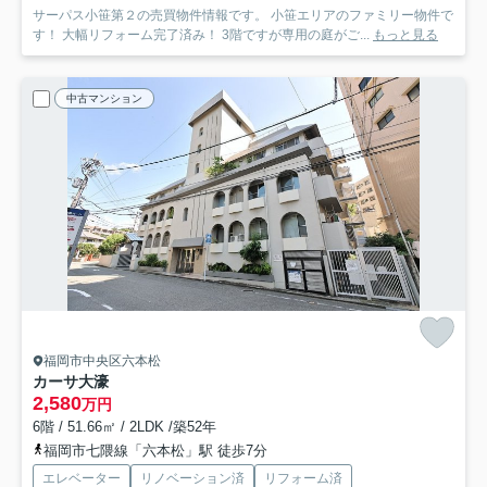
サーパス小笹第２の売買物件情報です。 小笹エリアのファミリー物件で
す！ 大幅リフォーム完了済み！ 3階ですが専用の庭がご...
もっと見る
中古マンション
福岡市中央区六本松
カーサ大濠
2,580
万円
6階 / 51.66㎡ / 2LDK /築52年
福岡市七隈線「六本松」駅 徒歩7分
エレベーター
リノベーション済
リフォーム済