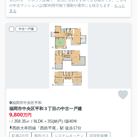
の中古マンションは2駅利用可能で通勤や通学にも役立ちます...
もっと
見る
中古一戸建
福岡市中央区平和
福岡市中央区平和３丁目の中古一戸建
9,800
万円
- / 358.35㎡ / 8LDK＋3S(納戸) /築40年
西鉄大牟田線「西鉄平尾」駅 徒歩17分
駐車2台可
都市ガス
システムキッチン
浴室乾燥機