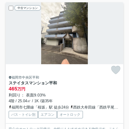
中古マンション
福岡市中央区平和
ステイタスマンション平和
465
万円
利回り： 表面9.03%
4階 / 25.04㎡ / 1K /築35年
福岡市七隈線「桜坂」駅 徒歩24分
西鉄大牟田線「西鉄平尾」駅 徒歩19分
バス・トイレ別
エアコン
オートロック
安心のオートロック設備で、女性にもおすすめできる物件です。こちら