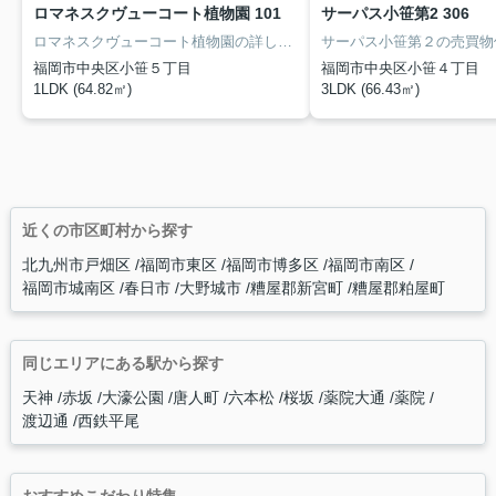
ロマネスクヴューコート植物園 101
サーパス小笹第2 306
ロマネスクヴューコート植物園の詳しい情報。『桜坂駅』徒歩20分（1451ｍ）1LDKの広々としたお部屋で、充実した毎日を過ごせそうですね。浴室環境も良好な1坪以上のゆったりとした空間となっています。中古のマンションなら費用も抑えられ、その分の費用を他に充てることが出来ます。お気軽にお問い合わせ下さい。
福岡市中央区小笹５丁目
福岡市中央区小笹４丁目
1LDK (64.82㎡)
3LDK (66.43㎡)
近くの市区町村から探す
北九州市戸畑区
福岡市東区
福岡市博多区
福岡市南区
福岡市城南区
春日市
大野城市
糟屋郡新宮町
糟屋郡粕屋町
同じエリアにある駅から探す
天神
赤坂
大濠公園
唐人町
六本松
桜坂
薬院大通
薬院
渡辺通
西鉄平尾