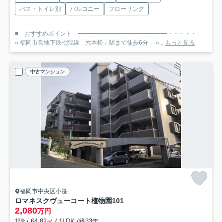
バス・トイレ別
バルコニー
フローリング
■ おすすめポイント ━━━━━━━━━━━━━━━・・・・・
○ 福岡市営地下鉄七隈線「六本松」駅まで徒歩6分 ○...
もっと見る
中古マンション
福岡市中央区小笹
ロマネスクヴューコート植物園
101
2,080
万円
1階 / 64.82㎡ / 1LDK /築33年