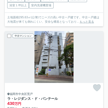
浴室１坪以上
室内洗濯機置場
土地面積295.63㎡(公簿)でニーズの高い中古一戸建です。中古一戸建は
大地震が来ても倒れにくい、安全な構造となっており...
もっと見る
中古マンション
福岡市中央区荒戸
ラ・レジダンス・ド・パンテール
430
万円