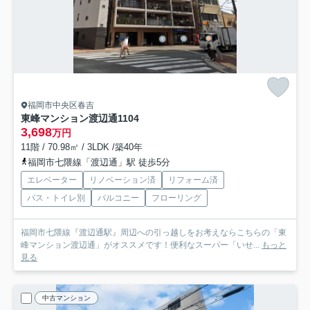
福岡市中央区春吉
東峰マンション渡辺通
1104
3,698
万円
11階 / 70.98㎡ / 3LDK /築40年
福岡市七隈線「渡辺通」駅 徒歩5分
エレベーター
リノベーション済
リフォーム済
バス・トイレ別
バルコニー
フローリング
福岡市七隈線『渡辺通駅』周辺への引っ越しをお考えならこちらの「東
峰マンション渡辺通」がオススメです！便利なスーパー「いせ...
もっと
見る
中古マンション