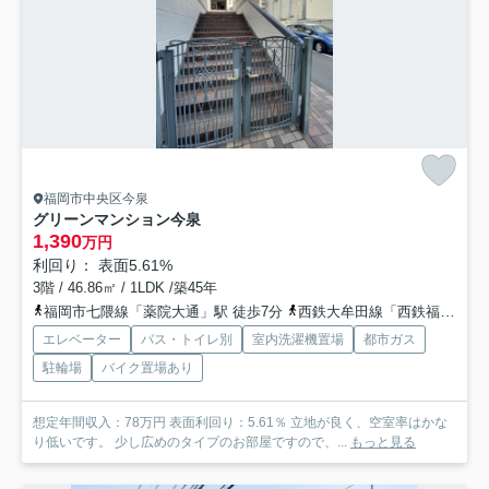
福岡市中央区今泉
グリーンマンション今泉
1,390
万円
利回り： 表面5.61%
3階 / 46.86㎡ / 1LDK /築45年
福岡市七隈線「薬院大通」駅 徒歩7分
西鉄大牟田線「西鉄福岡（天神）」駅 徒歩8分
エレベーター
バス・トイレ別
室内洗濯機置場
都市ガス
駐輪場
バイク置場あり
想定年間収入：78万円 表面利回り：5.61％ 立地が良く、空室率はかな
り低いです。 少し広めのタイプのお部屋ですので、...
もっと見る