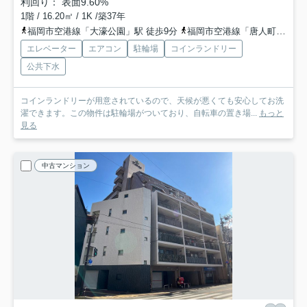
利回り： 表面9.60%
1階 / 16.20㎡ / 1K /築37年
福岡市空港線「大濠公園」駅 徒歩9分
福岡市空港線「唐人町」駅 徒歩13分
エレベーター
エアコン
駐輪場
コインランドリー
公共下水
コインランドリーが用意されているので、天候が悪くても安心してお洗
濯できます。この物件は駐輪場がついており、自転車の置き場...
もっと
見る
中古マンション