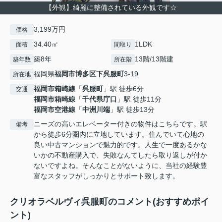
【外観】綺麗に整備されている外観です☆
3,199万円
価格
34.40㎡
1LDK
面積
間取り
築8年
13階/13階建
築年数
所在階
福岡県
福岡市博多区
下呉服町
3-19
所在地
福岡市箱崎線
「
呉服町
」駅 徒歩6分
交通
福岡市箱崎線
「
千代県庁口
」駅 徒歩11分
福岡市空港線
「
中洲川端
」駅 徒歩13分
ニーズの高いエレベーター付きの物件はこちらです。駅
備考
から徒歩6分圏内に立地しています。住んでいて心地の
良い中古マンションで魅力的です。人生で一度あるかな
いかの不動産購入で、失敗なんてしたら取り返しが付か
ないですよね。そんなことがないように、当社の経験豊
富なスタッフがしっかりとサポート致します。
クリオラベルヴィ呉服町のコメント(おすすめポイ
ント)