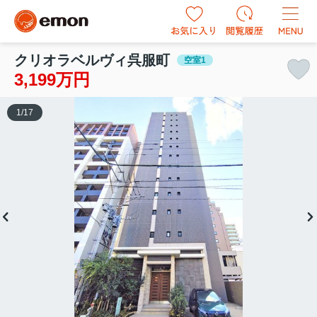
クリオラベルヴィ呉服町
空室1
3,199万円
1
/
17