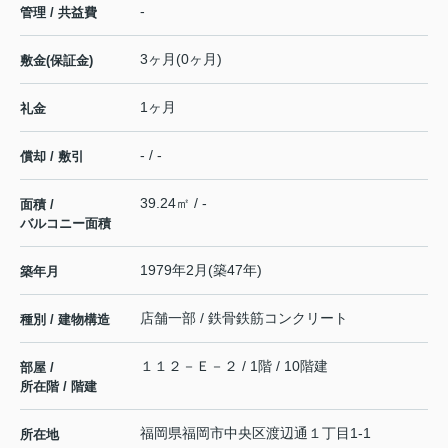
-
管理 / 共益費
3ヶ月(0ヶ月)
敷金(保証金)
1ヶ月
礼金
- / -
償却 / 敷引
39.24㎡ / -
面積 /
バルコニー面積
1979年2月(築47年)
築年月
店舗一部 / 鉄骨鉄筋コンクリート
種別 / 建物構造
１１２－Ｅ－２ / 1階 / 10階建
部屋 /
所在階 / 階建
福岡県
福岡市中央区
渡辺通
１丁目1-1
所在地