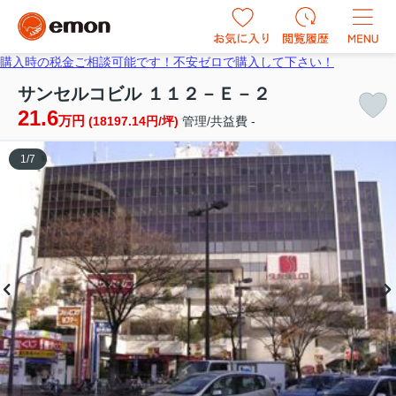
購入時の税金ご相談可能です！不安ゼロで購入して下さい！
サンセルコビル １１２－Ｅ－２
21.6
万円
(18197.14円/坪)
管理/共益費 -
1
/
7