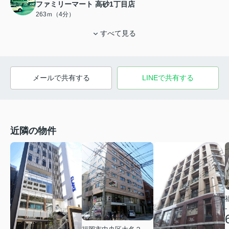
ファミリーマート 高砂1丁目店
263ｍ（4分）
すべて見る
メールで共有する
LINEで共有する
近隣の物件
-