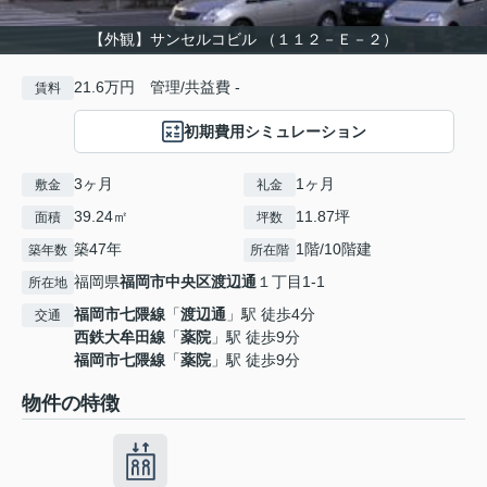
【外観】サンセルコビル （１１２－Ｅ－２）
21.6万円 管理/共益費 -
賃料
初期費用シミュレーション
3ヶ月
1ヶ月
敷金
礼金
39.24㎡
11.87坪
面積
坪数
築47年
1階/10階建
築年数
所在階
福岡県
福岡市中央区
渡辺通
１丁目1-1
所在地
福岡市七隈線
「
渡辺通
」駅 徒歩4分
交通
西鉄大牟田線
「
薬院
」駅 徒歩9分
福岡市七隈線
「
薬院
」駅 徒歩9分
物件の特徴