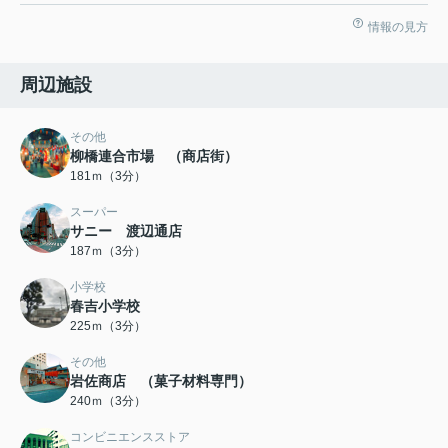
情報の見方
周辺施設
その他
柳橋連合市場 （商店街）
181ｍ（3分）
スーパー
サニー 渡辺通店
187ｍ（3分）
小学校
春吉小学校
225ｍ（3分）
その他
岩佐商店‎ （菓子材料専門）
240ｍ（3分）
コンビニエンスストア