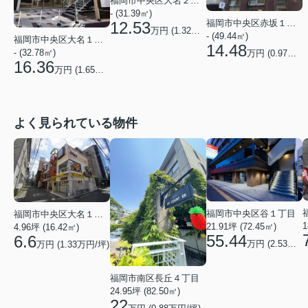
福岡市中央区大名２丁目
- (31.39㎡)
福岡市中央区赤坂１丁目
12.53
万円 (
1.32
万円/坪)
- (49.44㎡)
福岡市中央区大名１丁目
14.48
- (32.78㎡)
万円 (
0.97
万円/
16.36
万円 (
1.65
万円/坪)
よく見られている物件
福岡市中央区谷１丁目
福岡市中央区大名１丁目
1
21.91坪 (72.45㎡)
4.96坪 (16.42㎡)
55.44
6.6
万円 (2.53万円/坪)
万円 (1.33万円/坪)
福岡市南区長丘４丁目
24.95坪 (82.50㎡)
22