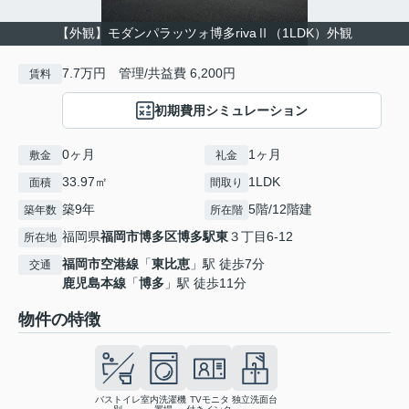
【外観】モダンパラッツォ博多rivaⅡ（1LDK）外観
7.7万円 管理/共益費 6,200円
賃料
初期費用シミュレーション
0ヶ月
1ヶ月
敷金
礼金
33.97㎡
1LDK
面積
間取り
築9年
5階/12階建
築年数
所在階
福岡県
福岡市博多区
博多駅東
３丁目6-12
所在地
福岡市空港線
「
東比恵
」駅 徒歩7分
交通
鹿児島本線
「
博多
」駅 徒歩11分
物件の特徴
バストイレ
室内洗濯機
TVモニタ
独立洗面台