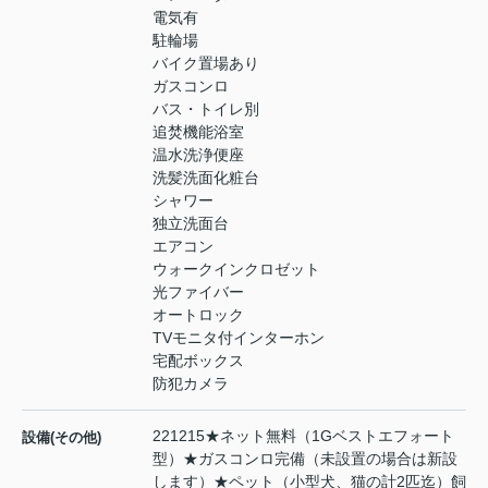
電気有
駐輪場
バイク置場あり
ガスコンロ
バス・トイレ別
追焚機能浴室
温水洗浄便座
洗髪洗面化粧台
シャワー
独立洗面台
エアコン
ウォークインクロゼット
光ファイバー
オートロック
TVモニタ付インターホン
宅配ボックス
防犯カメラ
221215★ネット無料（1Gベストエフォート
設備(その他)
型）★ガスコンロ完備（未設置の場合は新設
します）★ペット（小型犬、猫の計2匹迄）飼