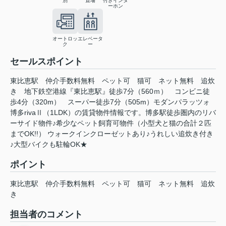
別
置場
付きインタ
ーホン
オートロッ
エレベータ
ク
ー
セールスポイント
東比恵駅 仲介手数料無料 ペット可 猫可 ネット無料 追炊
き 地下鉄空港線『東比恵駅』徒歩7分（560ｍ） コンビニ徒
歩4分（320m） スーパー徒歩7分（505m）モダンパラッツォ
博多rivaⅡ（1LDK）の賃貸物件情報です。博多駅徒歩圏内のリバ
ーサイド物件♪希少なペット飼育可物件（小型犬と猫の合計２匹
までOK!!） ウォークインクローゼットあり♪うれしい追炊き付き
♪大型バイクも駐輪OK★
ポイント
東比恵駅
仲介手数料無料
ペット可
猫可
ネット無料
追炊
き
担当者のコメント