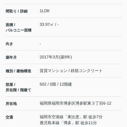
1LDK
間取り / 詳細
33.97㎡ / -
面積 /
バルコニー面積
-
向き
2017年3月(築9年)
築年月
賃貸マンション / 鉄筋コンクリート
種別 / 建物構造
502 / 5階 / 12階建
部屋 /
所在階 / 階建て
福岡県
福岡市博多区
博多駅東
３丁目6-12
所在地
福岡市空港線
「
東比恵
」駅 徒歩7分
交通
鹿児島本線
「
博多
」駅 徒歩11分