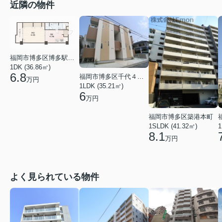
近隣の物件
福岡市博多区博多駅南６丁目
1DK (36.86㎡)
6.8
福岡市博多区千代４丁目
万円
1LDK (35.21㎡)
6
万円
福岡市博多区築港本町
1SLDK (41.32㎡)
1
8.1
万円
よく見られている物件