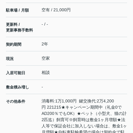
空有 / 21,000円
駐車場 / 月額
- / -
更新料 /
更新事務手数料
2年
契約期間
空家
現況
相談
入居可能日
-
敷金積み増し
消毒料:1万1,000円 鍵交換代:2万4,200
その他条件
円 221215★キャンペーン期間中（礼金0で
AD200％でもOK）★ペット（小型犬、猫の計
2匹迄）飼育可※飼育時は敷金1ヶ月増額★法
人等で保証会社に加入しない場合は、敷金1ヶ
月増額★自転車駐輪希望の場合は契約金で駐