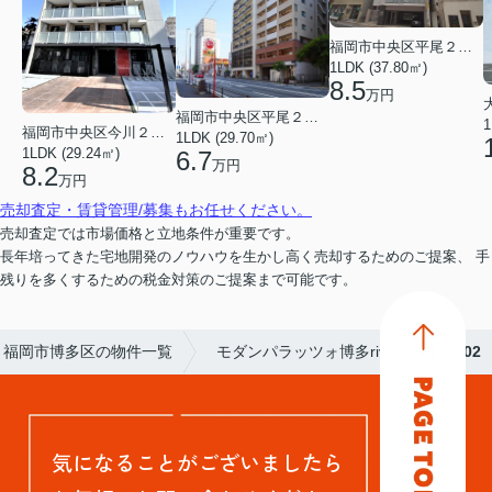
福岡市中央区平尾２丁目
1LDK (37.80㎡)
8.5
万円
福岡市中央区平尾２丁目
1
福岡市中央区今川２丁目
1LDK (29.70㎡)
1LDK (29.24㎡)
6.7
万円
8.2
万円
売却査定・賃貸管理/募集もお任せください。
売却査定では市場価格と立地条件が重要です。
長年培ってきた宅地開発のノウハウを生かし高く売却するためのご提案、 手
残りを多くするための税金対策のご提案まで可能です。
福岡市博多区の物件一覧
モダンパラッツォ博多rivaⅡ
502
気になることがございましたら