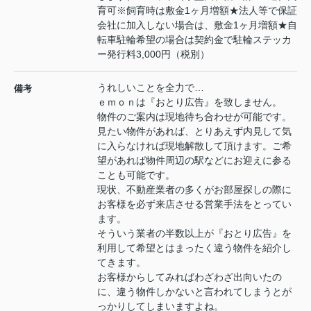
育可※飼育時は敷金1ヶ月増額★法人等で保証
会社に加入しない場合は、敷金1ヶ月増額★自
転車駐輪希望の場合は契約金で駐輪ステッカ
ー発行料3,000円（税別）
うれしいことを全力で…
備考
ｅｍｏｎは『おとり広告』を致しません。
物件のご案内は現地待ち合わせが可能です。
見たい物件があれば、とりあえず内見して気
に入らなければ現地解散して頂けます。ご希
望があれば物件周辺の駅などにお迎えに参る
ことも可能です。
現状、不動産業者の多くがお部屋探しの際に
お客様を必ず来店させる営業手法をとってい
ます。
そういう業者の半数以上が『おとり広告』を
利用して希望とはまったく違う物件を紹介し
てきます。
お客様からしてみればわざわざ出向いたの
に、違う物件しかないと言われてしまうとが
っかりしてしまいますよね。