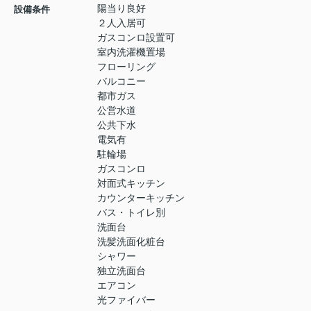
陽当り良好
設備条件
２人入居可
ガスコンロ設置可
室内洗濯機置場
フローリング
バルコニー
都市ガス
公営水道
公共下水
電気有
駐輪場
ガスコンロ
対面式キッチン
カウンターキッチン
バス・トイレ別
洗面台
洗髪洗面化粧台
シャワー
独立洗面台
エアコン
光ファイバー