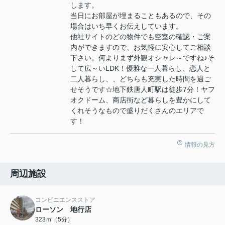
します。
当日にお部屋が埋まることもあるので、その
場合はいち早くお伝えしています。
他社サイトのどの物件でも空室の確認・ご案
内ができますので、お気軽に安心してご相談
下さい。何よりまず外観オシャレ～ですね♪そ
して広～いLDK！優雅な一人暮らし、恋人と
二人暮らし、、どちらも充実した時間を過ご
せそうです☆地下鉄唐人町駅は徒歩7分！ヤフ
オクドーム、商店街など暮らしを豊かにして
くれそうなもので盛りだくさんのエリアで
す！
情報の見方
周辺施設
コンビニエンスストア
ローソン 地行店
323ｍ（5分）