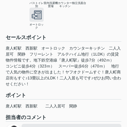
バストイレ
室内洗濯機
カウンター
独立洗面台
別
置場
キッチン
オートロッ
ク
セールスポイント
唐人町駅 西新駅 オートロック カウンターキッチン 二人入
居可 閑静 フリーレント アルテハイム地行（1LDK）の賃貸
物件情報です。地下鉄空港線『唐人町駅』徒歩7分（492ｍ）
コンビニ徒歩4分（323ｍ） スーパー徒歩6分（470ｍ） 地行
で人気の物件に空きが出ました！ヤフオクドームすぐ！唐人町商
店街もすぐ♪13畳以上のLDK！二人入居も可です♪ぜひお問い合わ
せください！
ポイント
唐人町駅
西新駅
二人入居可
閑静
担当者のコメント