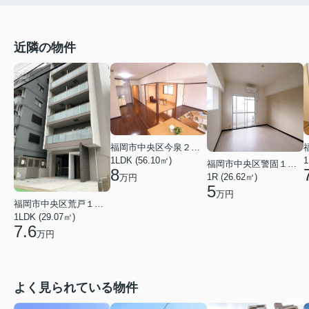
近隣の物件
福岡市中央区今泉２丁目
1LDK (56.10㎡)
1
福岡市中央区警固１丁目
8
1R (26.62㎡)
万円
5
万円
福岡市中央区荒戸１丁目
1LDK (29.07㎡)
7.6
万円
よく見られている物件