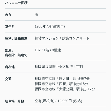
バルコニー面積
南
向き
1988年7月(築38年)
築年月
賃貸マンション / 鉄筋コンクリート
種別 / 建物構造
102 / 1階 / 3階建
部屋 /
所在階 / 階建て
福岡県
福岡市中央区
地行
４丁目
所在地
福岡市空港線
「
唐人町
」駅 徒歩7分
交通
福岡市空港線
「
西新
」駅 徒歩18分
福岡市空港線
「
大濠公園
」駅 徒歩17分
空有(屋根有) / 12,960円 (税込)
駐車場 / 月額