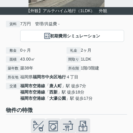
【外観】アルテハイム地行（1LDK） 外観
7万円 管理/共益費 -
賃料
初期費用シミュレーション
0ヶ月
2ヶ月
敷金
礼金
43.00㎡
1LDK
面積
間取り
築38年
1階/3階建
築年数
所在階
福岡県
福岡市中央区
地行
４丁目
所在地
福岡市空港線
「
唐人町
」駅 徒歩7分
交通
福岡市空港線
「
西新
」駅 徒歩18分
福岡市空港線
「
大濠公園
」駅 徒歩17分
物件の特徴