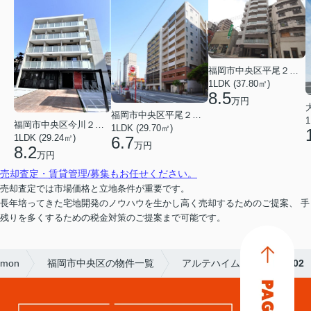
福岡市中央区平尾２丁目
1LDK (37.80㎡)
8.5
万円
福岡市中央区平尾２丁目
1
福岡市中央区今川２丁目
1LDK (29.70㎡)
1LDK (29.24㎡)
6.7
万円
8.2
万円
売却査定・賃貸管理/募集もお任せください。
売却査定では市場価格と立地条件が重要です。
長年培ってきた宅地開発のノウハウを生かし高く売却するためのご提案、 手
残りを多くするための税金対策のご提案まで可能です。
Emon
福岡市中央区の物件一覧
アルテハイム地行
102