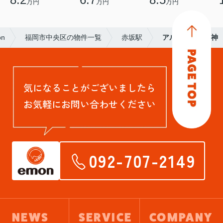
万円
万円
万円
on
福岡市中央区の物件一覧
赤坂駅
アルフォート天神
気になることがございましたら
お気軽にお問い合わせください
092-707-2149
NEWS
SERVICE
COMPANY