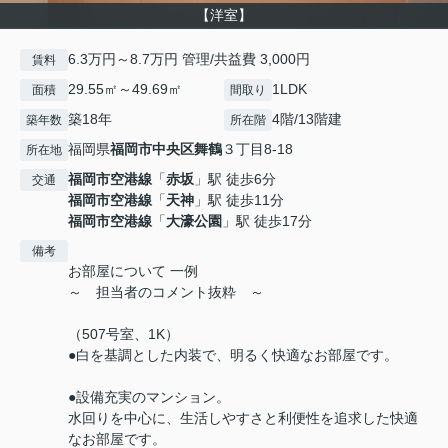
【洋室】
6.3万円～8.7万円 管理/共益費 3,000円
賃料
29.55㎡～49.69㎡
1LDK
面積
間取り
築18年
4階/13階建
築年数
所在階
福岡県
福岡市中央区
舞鶴
３丁目8-18
所在地
福岡市空港線
「
赤坂
」駅 徒歩6分
交通
福岡市空港線
「
天神
」駅 徒歩11分
福岡市空港線
「
大濠公園
」駅 徒歩17分
備考
お部屋について 一例
～ 担当者のコメント抜粋 ～
（507号室、1K）
●白を基調とした内装で、明るく快適なお部屋です。
●設備充実のマンション。
水回りを中心に、生活しやすさと利便性を追求した快適
なお部屋です。