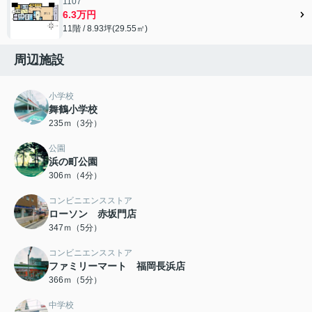
1107
6.3万円
11階 / 8.93坪(29.55㎡)
周辺施設
小学校
舞鶴小学校
235ｍ（3分）
公園
浜の町公園
306ｍ（4分）
コンビニエンスストア
ローソン 赤坂門店
347ｍ（5分）
コンビニエンスストア
ファミリーマート 福岡長浜店
366ｍ（5分）
中学校