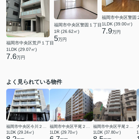
福岡市中央区警固
1LDK (39.00㎡)
福岡市中央区警固１丁目
7.9
1R (26.62㎡)
万円
5
万円
福岡市中央区荒戸１丁目
1LDK (29.07㎡)
7.6
万円
よく見られている物件
福岡市中央区今川２丁目
福岡市中央区平尾２丁目
福岡市中央区平尾２丁目
1LDK (29.24㎡)
1LDK (29.70㎡)
1LDK (37.80㎡)
1
8.2
6.7
8.5