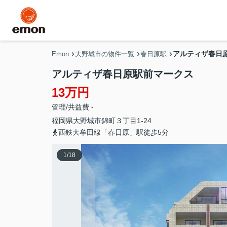
アルティザ春日
Emon
大野城市の物件一覧
春日原駅
アルティザ春日原駅前マークス
13万円
管理/共益費 -
福岡県
大野城市
錦町
３丁目1-24
西鉄大牟田線「春日原」駅徒歩5分
1
/
18