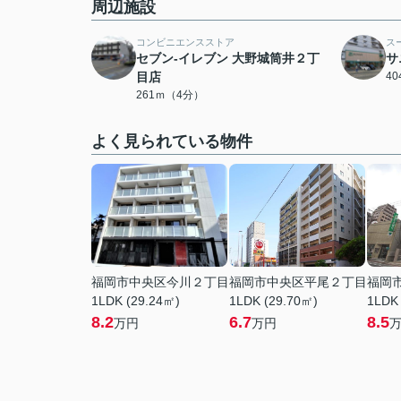
周辺施設
コンビニエンスストア
ス
セブン-イレブン 大野城筒井２丁
サ
目店
4
261ｍ（4分）
よく見られている物件
福岡市中央区今川２丁目
福岡市中央区平尾２丁目
福岡
1LDK (29.24㎡)
1LDK (29.70㎡)
1LDK
8.2
6.7
8.5
万円
万円