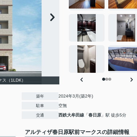
ス（1LDK）
2024年3月(築2年)
築年
空無
駐車
西鉄大牟田線
「
春日原
」駅 徒歩5分
交通
アルティザ春日原駅前マークスの詳細情報