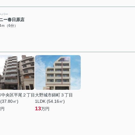
ーパー
ニー春日原店
04ｍ（6分）
市中央区平尾２丁目
大野城市錦町３丁目
 (37.80㎡)
1LDK (54.16㎡)
13
万円
万円