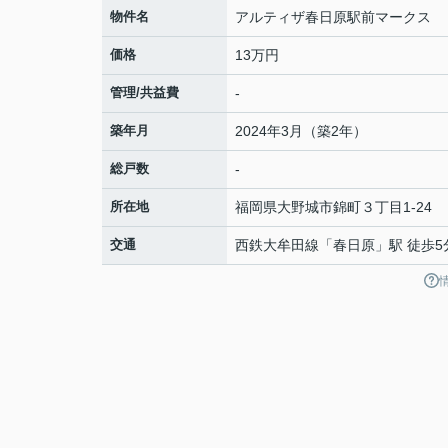
物件名
アルティザ春日原駅前マークス
価格
13万円
管理/共益費
-
築年月
2024年3月（築2年）
総戸数
-
所在地
福岡県
大野城市
錦町
３丁目1-24
交通
西鉄大牟田線
「
春日原
」駅 徒歩5