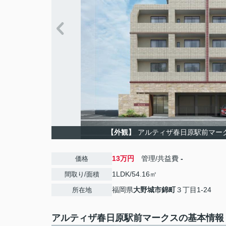
【外観】
アルティザ春日原駅前マーク
13万円
管理/共益費
-
価格
1LDK/54.16㎡
間取り/面積
福岡県
大野城市
錦町
３丁目1-24
所在地
アルティザ春日原駅前マークスの基本情報