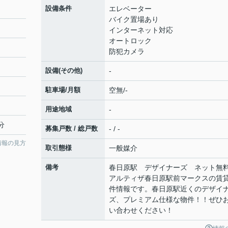
設備条件
エレベーター
バイク置場あり
インターネット対応
オートロック
防犯カメラ
設備(その他)
-
駐車場/月額
空無/-
用途地域
-
分
募集戸数 / 総戸数
- / -
情報の見方
取引態様
一般媒介
備考
春日原駅 デザイナーズ ネット
アルティザ春日原駅前マークスの賃
件情報です。春日原駅近くのデザイ
ズ、プレミアム仕様な物件！！ぜひ
い合わせください！