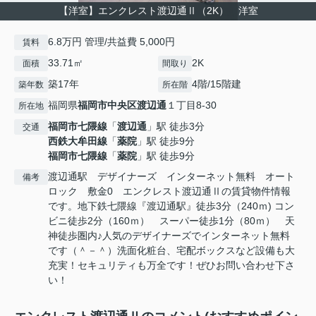
【洋室】エンクレスト渡辺通Ⅱ（2K） 洋室
6.8万円 管理/共益費 5,000円
賃料
33.71㎡
2K
面積
間取り
築17年
4階/15階建
築年数
所在階
福岡県
福岡市中央区
渡辺通
１丁目8-30
所在地
福岡市七隈線
「
渡辺通
」駅 徒歩3分
交通
西鉄大牟田線
「
薬院
」駅 徒歩9分
福岡市七隈線
「
薬院
」駅 徒歩9分
渡辺通駅 デザイナーズ インターネット無料 オート
備考
ロック 敷金0 エンクレスト渡辺通Ⅱの賃貸物件情報
です。地下鉄七隈線『渡辺通駅』徒歩3分（240ｍ) コン
ビニ徒歩2分（160ｍ） スーパー徒歩1分（80ｍ） 天
神徒歩圏内♪人気のデザイナーズでインターネット無料
です（＾－＾）洗面化粧台、宅配ボックスなど設備も大
充実！セキュリティも万全です！ぜひお問い合わせ下さ
い！