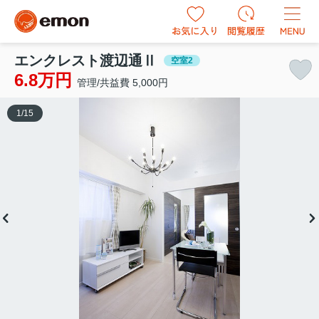
エンクレスト渡辺通Ⅱ
空室2
6.8万円
管理/共益費 5,000円
1
/
15