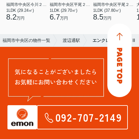
福岡市中央区今川２丁目
福岡市中央区平尾２丁目
福岡市中央区平尾２丁目
1LDK (29.24㎡)
1LDK (29.70㎡)
1LDK (37.80㎡)
1
8.2
6.7
8.5
万円
万円
万円
福岡市中央区の物件一覧
渡辺通駅
エンクレスト渡辺通Ⅱ
気になることがございましたら
お気軽にお問い合わせください
092-707-2149