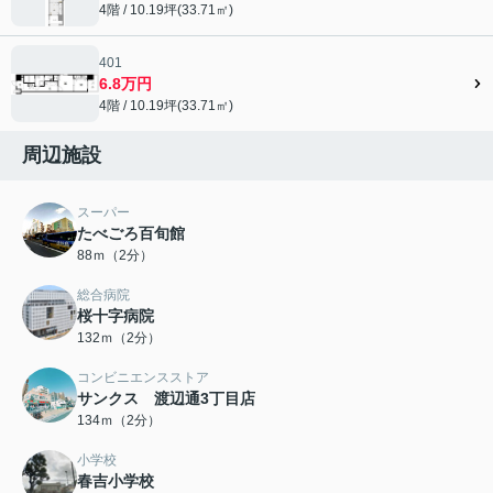
4階 / 10.19坪(33.71㎡)
401
6.8万円
4階 / 10.19坪(33.71㎡)
周辺施設
スーパー
たべごろ百旬館
88ｍ（2分）
総合病院
桜十字病院
132ｍ（2分）
コンビニエンスストア
サンクス 渡辺通3丁目店
134ｍ（2分）
小学校
春吉小学校