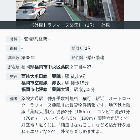
【外観】ラフィーヌ薬院Ⅱ（1R） 外観
- 管理/共益費 -
賃料
-
1R
面積
間取り
築38年
7階/7階建
築年数
所在階
福岡県
福岡市中央区
薬院
２丁目4-27
所在地
西鉄大牟田線
「
薬院
」駅 徒歩9分
交通
福岡市空港線
「
赤坂
」駅 徒歩15分
福岡市七隈線
「
薬院大通
」駅 徒歩3分
薬院大通駅 仲介手数料無料 猫可 駅近 オートロッ
備考
ク ラフィーヌ薬院Ⅱの賃貸物件情報です。地下鉄七隈
線『薬院大通駅』徒歩2分（160ｍ） コンビニ徒歩1分
（70ｍ） スーパー徒歩3分（190ｍ）薬院六角近くで
好立地！近くには『麺道はなもこし』など名店が軒を連
ねるエリアなので、外食も楽しめますよ。