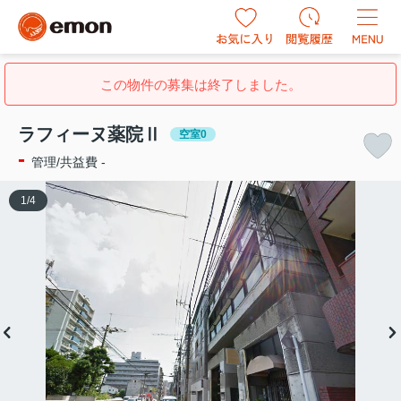
この物件の募集は終了しました。
ラフィーヌ薬院Ⅱ
空室0
-
管理/共益費 -
1
/
4