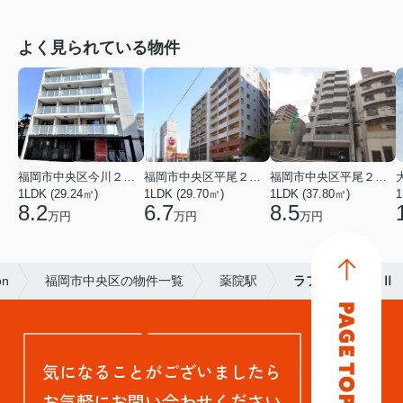
よく見られている物件
福岡市中央区今川２丁目
福岡市中央区平尾２丁目
福岡市中央区平尾２丁目
1LDK (29.24㎡)
1LDK (29.70㎡)
1LDK (37.80㎡)
1
8.2
6.7
8.5
万円
万円
万円
on
福岡市中央区の物件一覧
薬院駅
ラフィーヌ薬院Ⅱ
気になることがございましたら
お気軽にお問い合わせください