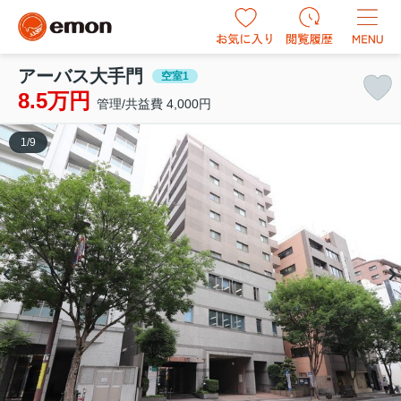
アーバス大手門
空室1
8.5万円
管理/共益費 4,000円
1
/
9