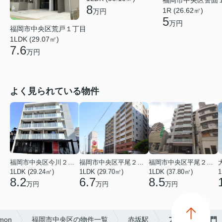
福岡市中央区警固
8
1R (26.62㎡)
万円
5
万円
福岡市中央区荒戸１丁目
1LDK (29.07㎡)
7.6
万円
よく見られている物件
福岡市中央区今川２丁目
福岡市中央区平尾２丁目
福岡市中央区平尾２丁目
1LDK (29.24㎡)
1LDK (29.70㎡)
1LDK (37.80㎡)
1
8.2
6.7
8.5
万円
万円
万円
mon
福岡市中央区の物件一覧
赤坂駅
アーバス大手門