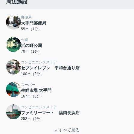
周辺施設
郵便局
大手門郵便局
55ｍ（1分）
公園
浜の町公園
70ｍ（1分）
コンビニエンスストア
セブンイレブン 平和台通り店
100ｍ（2分）
スーパー
生鮮市場 大手門
167ｍ（3分）
コンビニエンスストア
ファミリーマート 福岡長浜店
252ｍ（4分）
すべて見る