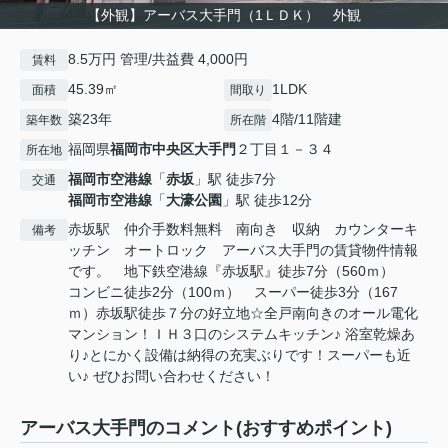
【外観】アーバス大手門（1ＬＤＫ） 外観
8.5万円 管理/共益費 4,000円
賃料
45.39㎡
1LDK
面積
間取り
築23年
4階/11階建
築年数
所在階
福岡県
福岡市中央区
大手門
２丁目１－３４
所在地
福岡市空港線
「
赤坂
」駅 徒歩7分
交通
福岡市空港線
「
大濠公園
」駅 徒歩12分
赤坂駅 仲介手数料無料 南向き 収納 カウンターキ
備考
ッチン オートロック アーバス大手門の賃貸物件情報
です。 地下鉄空港線『赤坂駅』徒歩7分（560ｍ）
コンビニ徒歩2分（100ｍ） スーパー徒歩3分（167
ｍ）赤坂駅徒歩７分の好立地☆全戸南向きのオール電化
マンション！ＩＨ３口のシステムキッチン♪ 浴室乾燥あ
り♪とにかく設備は納得の充実ぶりです！スーパーも近
い♪ ぜひお問い合わせください！
アーバス大手門のコメント(おすすめポイント)