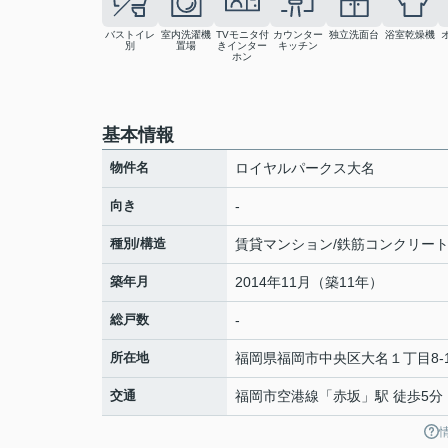
バストイレ
室内洗濯機
TVモニタ付
カウンター
独立洗面台
浴室乾燥機
別
置場
きインター
キッチン
ホン
基本情報
物件名
ロイヤルパークス大名
向き
-
種別/構造
賃貸マンション/鉄筋コンクリー
築年月
2014年11月（築11年）
総戸数
-
所在地
福岡県
福岡市中央区
大名
１丁目8-
交通
福岡市空港線
「
赤坂
」駅 徒歩5分