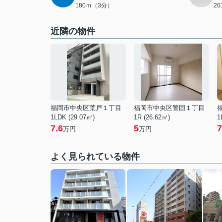
180ｍ（3分）
2
近隣の物件
福岡市中央区荒戸１丁目
福岡市中央区警固１丁目
1LDK (29.07㎡)
1R (26.62㎡)
1
7.6
5
7
万円
万円
よく見られている物件