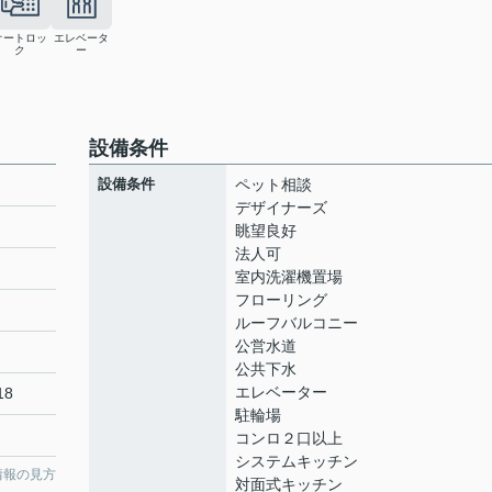
オートロッ
エレベータ
ク
ー
設備条件
設備条件
ペット相談
デザイナーズ
眺望良好
法人可
ト
室内洗濯機置場
フローリング
ルーフバルコニー
公営水道
公共下水
エレベーター
18
駐輪場
コンロ２口以上
システムキッチン
情報の見方
対面式キッチン