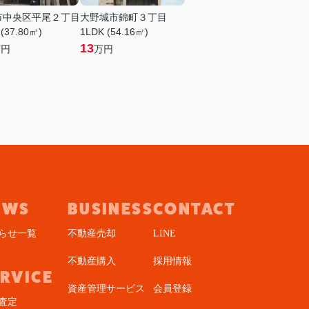
市中央区平尾２丁目
大野城市錦町３丁目
 (37.80㎡)
1LDK (54.16㎡)
13
万円
万円
EWS
BUSINESS
CONTACT
らせ一覧
不動産売却
LINE
不動産購入
採用情報
ERVICE
資産管理サービス
会員登録
査定