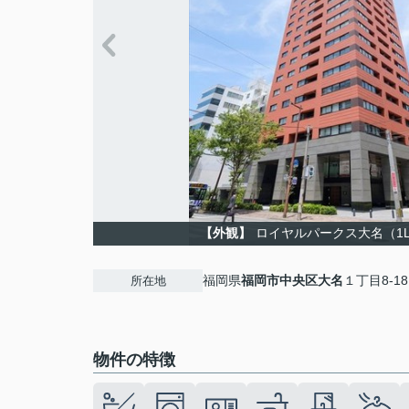
【外観】
ロイヤルパークス大名（1L
福岡県
福岡市中央区
大名
１丁目8-18
所在地
物件の特徴