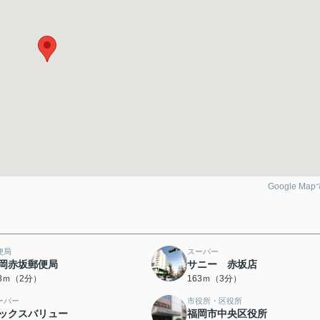
Google Ma
便局
スーパー
岡赤坂郵便局
サニー 赤坂店
18ｍ（2分）
163ｍ（3分）
ーパー
市役所・区役所
ックスバリュー
福岡市中央区役所