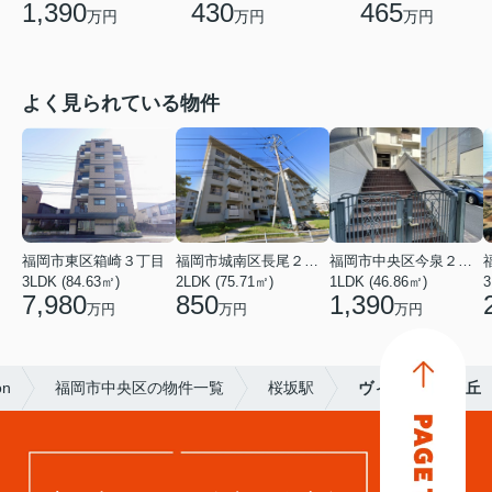
1,390
430
465
万円
万円
万円
よく見られている物件
福岡市東区箱崎３丁目
福岡市城南区長尾２丁目
福岡市中央区今泉２丁目
3LDK (84.63㎡)
2LDK (75.71㎡)
1LDK (46.86㎡)
3
7,980
850
1,390
万円
万円
万円
on
福岡市中央区の物件一覧
桜坂駅
ヴィルテージ笹丘