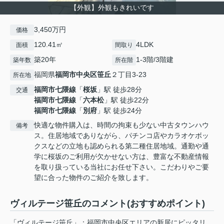
【外観】外観もきれいです
3,450万円
価格
120.41㎡
4LDK
面積
間取り
築20年
1-3階/3階建
築年数
所在階
福岡県
福岡市中央区
笹丘
２丁目3-23
所在地
福岡市七隈線
「
桜坂
」駅 徒歩28分
交通
福岡市七隈線
「
六本松
」駅 徒歩22分
福岡市七隈線
「
別府
」駅 徒歩24分
快適な物件購入は、時間の拘束も少ない中古タウンハウ
備考
ス。住居地域でありながら、パチンコ店やカラオケボッ
クスなどの立地も認められる第二種住居地域。通勤や通
学に桜坂のご利用が欠かせない方は、豊富な不動産情報
を取り扱っている当社にお任せ下さい。こだわりやご要
望に合った物件のご紹介を致します。
ヴィルテージ笹丘のコメント(おすすめポイント)
「ヴィルテージ笹丘」：福岡市中央区エリアの新居にピッタリ。