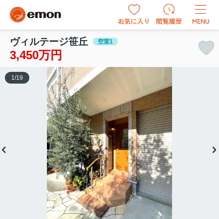
ヴィルテージ笹丘
空室1
3,450万円
1
/
19