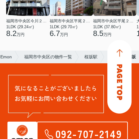
福岡市中央区今川２丁目
福岡市中央区平尾２丁目
福岡市中央区平尾２丁目
1LDK (29.24㎡)
1LDK (29.70㎡)
1LDK (37.80㎡)
1
8.2
6.7
8.5
万円
万円
万円
Emon
福岡市中央区の物件一覧
桜坂駅
ルミナス桜坂
気になることがございましたら
お気軽にお問い合わせください
092-707-2149