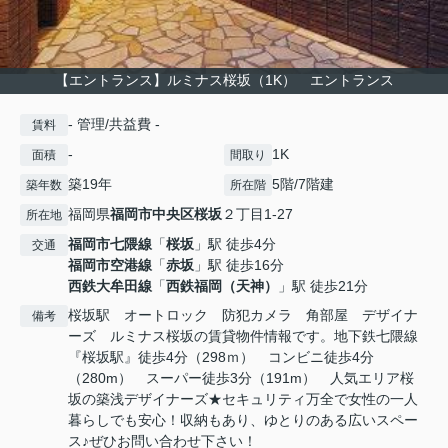
【エントランス】ルミナス桜坂（1K） エントランス
- 管理/共益費 -
賃料
-
1K
面積
間取り
築19年
5階/7階建
築年数
所在階
福岡県
福岡市中央区
桜坂
２丁目1-27
所在地
福岡市七隈線
「
桜坂
」駅 徒歩4分
交通
福岡市空港線
「
赤坂
」駅 徒歩16分
西鉄大牟田線
「
西鉄福岡（天神）
」駅 徒歩21分
桜坂駅 オートロック 防犯カメラ 角部屋 デザイナ
備考
ーズ ルミナス桜坂の賃貸物件情報です。地下鉄七隈線
『桜坂駅』徒歩4分（298ｍ） コンビニ徒歩4分
（280m） スーパー徒歩3分（191m） 人気エリア桜
坂の築浅デザイナーズ★セキュリティ万全で女性の一人
暮らしでも安心！収納もあり、ゆとりのある広いスペー
ス♪ぜひお問い合わせ下さい！