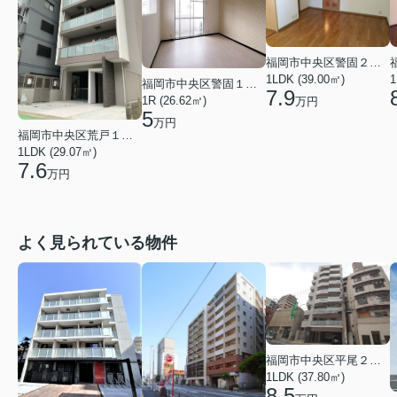
福岡市中央区警固２丁目
1
1LDK (39.00㎡)
福岡市中央区警固１丁目
7.9
1R (26.62㎡)
万円
5
万円
福岡市中央区荒戸１丁目
1LDK (29.07㎡)
7.6
万円
よく見られている物件
福岡市中央区平尾２丁目
1LDK (37.80㎡)
8.5