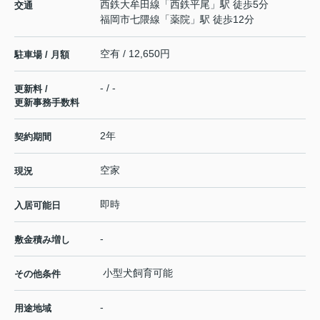
西鉄大牟田線
「
西鉄平尾
」駅 徒歩5分
交通
福岡市七隈線
「
薬院
」駅 徒歩12分
空有 / 12,650円
駐車場 / 月額
- / -
更新料 /
更新事務手数料
2年
契約期間
空家
現況
即時
入居可能日
-
敷金積み増し
小型犬飼育可能
その他条件
-
用途地域