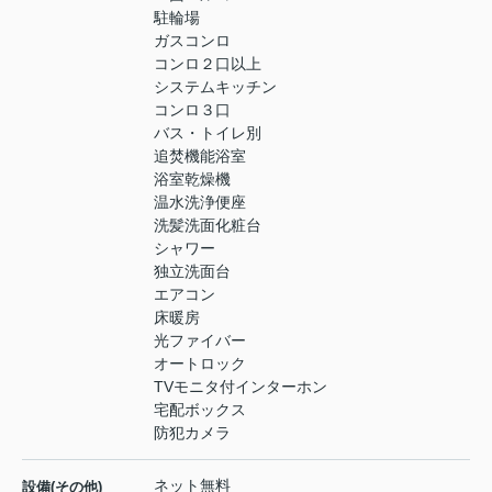
駐輪場
ガスコンロ
コンロ２口以上
システムキッチン
コンロ３口
バス・トイレ別
追焚機能浴室
浴室乾燥機
温水洗浄便座
洗髪洗面化粧台
シャワー
独立洗面台
エアコン
床暖房
光ファイバー
オートロック
TVモニタ付インターホン
宅配ボックス
防犯カメラ
ネット無料
設備(その他)