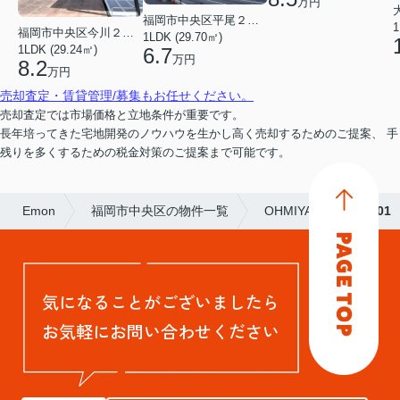
万円
福岡市中央区平尾２丁目
1
福岡市中央区今川２丁目
1LDK (29.70㎡)
1LDK (29.24㎡)
6.7
万円
8.2
万円
売却査定・賃貸管理/募集もお任せください。
売却査定では市場価格と立地条件が重要です。
長年培ってきた宅地開発のノウハウを生かし高く売却するためのご提案、 手
残りを多くするための税金対策のご提案まで可能です。
Emon
福岡市中央区の物件一覧
OHMIYA252
501
気になることがございましたら
お気軽にお問い合わせください