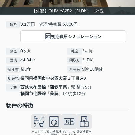
【外観】OHMIYA252（2LDK） 外観
9.1万円 管理/共益費 5,000円
賃料
初期費用シミュレーション
0ヶ月
2ヶ月
敷金
礼金
44.34㎡
2LDK
面積
間取り
築9年
5階/10階建
築年数
所在階
福岡県
福岡市中央区
大宮
２丁目5-3
所在地
西鉄大牟田線
「
西鉄平尾
」駅 徒歩5分
交通
福岡市七隈線
「
薬院
」駅 徒歩12分
物件の特徴
バストイレ
室内洗濯機
TVモニタ
独立洗面台