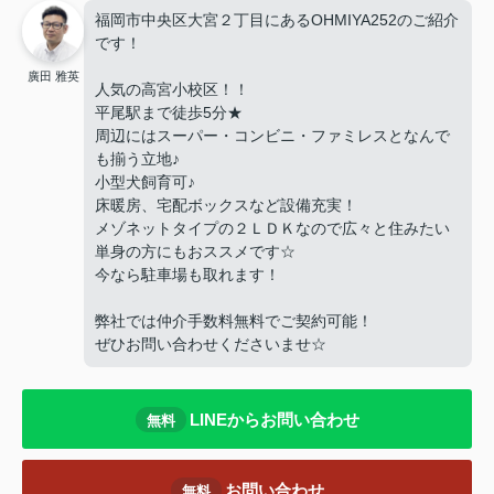
福岡市中央区大宮２丁目にあるOHMIYA252のご紹介
です！
廣田 雅英
人気の高宮小校区！！
平尾駅まで徒歩5分★
周辺にはスーパー・コンビニ・ファミレスとなんで
も揃う立地♪
小型犬飼育可♪
床暖房、宅配ボックスなど設備充実！
メゾネットタイプの２ＬＤＫなので広々と住みたい
単身の方にもおススメです☆
今なら駐車場も取れます！
弊社では仲介手数料無料でご契約可能！
ぜひお問い合わせくださいませ☆
LINEからお問い合わせ
無料
お問い合わせ
無料