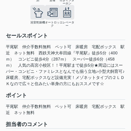
別
置場
付きインタ
ーホン
浴室乾燥機
オートロッ
エレベータ
ク
ー
セールスポイント
平尾駅 仲介手数料無料 ペット可 床暖房 宅配ボックス 駅
近 ネット無料 西鉄天神大牟田線『平尾駅』徒歩5分（400
ｍ） コンビニ徒歩4分（287ｍ） スーパー徒歩6分（458
ｍ） 人気の高宮小校区！！平尾駅まで徒歩5分★周辺にはスー
パー・コンビニ・ファミレスとなんでも揃う立地♪小型犬飼育可♪
床暖房、宅配ボックスなど設備充実！メゾネットタイプの２ＬＤ
Ｋなので広々と住みたい単身の方にもおススメです☆
ポイント
平尾駅
仲介手数料無料
ペット可
床暖房
宅配ボックス
駅
近
ネット無料
担当者のコメント