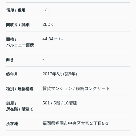
- / -
償却 / 敷引
2LDK
間取り / 詳細
44.34㎡ / -
面積 /
バルコニー面積
-
向き
2017年8月(築9年)
築年月
賃貸マンション / 鉄筋コンクリート
種別 / 建物構造
501 / 5階 / 10階建
部屋 /
所在階 / 階建て
福岡県
福岡市中央区
大宮
２丁目5-3
所在地