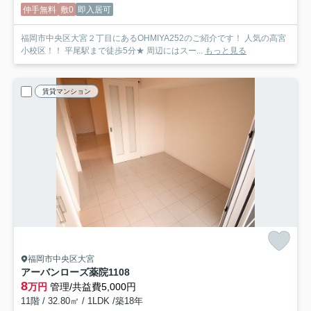
仲手無料
敷0
即入居可
福岡市中央区大宮２丁目にあるOHMIYA252のご紹介です！ 人気の高宮
小校区！！ 平尾駅まで徒歩5分★ 周辺にはスー...
もっと見る
賃貸マンション
福岡市中央区大宮
アーバンローズ薬院
1108
8
万円
管理/共益費5,000円
11階 / 32.80㎡ / 1LDK /築18年