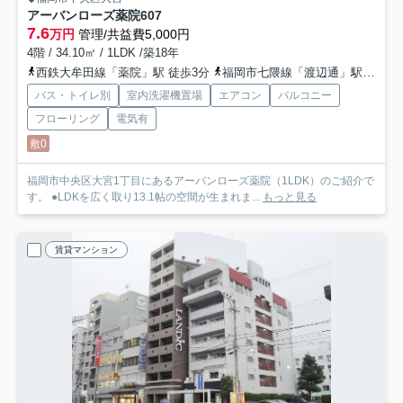
アーバンローズ薬院
607
7.6
万円
管理/共益費5,000円
4階 / 34.10㎡ / 1LDK /築18年
西鉄大牟田線「薬院」駅 徒歩3分
福岡市七隈線「渡辺通」駅 徒歩8分
バス・トイレ別
室内洗濯機置場
エアコン
バルコニー
フローリング
電気有
敷0
福岡市中央区大宮1丁目にあるアーバンローズ薬院（1LDK）のご紹介で
す。 ●LDKを広く取り13.1帖の空間が生まれま...
もっと見る
賃貸マンション