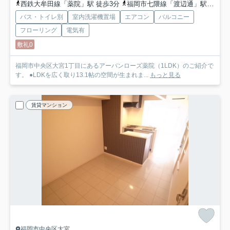
西鉄大牟田線「薬院」駅 徒歩3分
福岡市七隈線「渡辺通」駅 徒歩8分
バス・トイレ別
室内洗濯機置場
エアコン
バルコニー
フローリング
電気有
敷礼0
福岡市中央区大宮1丁目にあるアーバンローズ薬院（1LDK）のご紹介で
す。 ●LDKを広く取り13.1帖の空間が生まれま...
もっと見る
賃貸マンション
福岡市中央区大宮