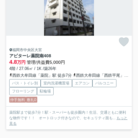
福岡市中央区大宮
アビターレ薬院南
408
4.8
万円
管理/共益費5,000円
4階 / 27.06㎡ / 1K /築26年
西鉄大牟田線「薬院」駅 徒歩7分
西鉄大牟田線「西鉄平尾」駅 徒歩9分
バス・トイレ別
室内洗濯機置場
エアコン
バルコニー
フローリング
駐輪場
仲手無料
敷礼0
薬院駅まで徒歩7分！駅・スーパーも徒歩圏内！生活、交通ともに便利
な物件です！！ オートロック付きなので、セキュリティ面も...
もっと
見る