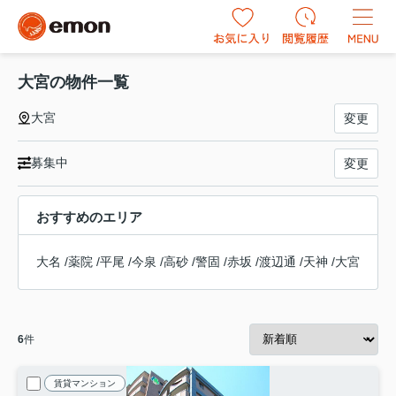
大宮の物件一覧
大宮
変更
募集中
変更
おすすめのエリア
大名
/
薬院
/
平尾
/
今泉
/
高砂
/
警固
/
赤坂
/
渡辺通
/
天神
/
大宮
6
件
賃貸マンション