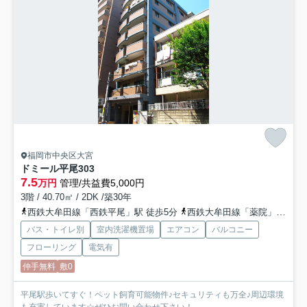
福岡市中央区大宮
ドミール平尾
303
7.5
万円
管理/共益費5,000円
3階 / 40.70㎡ / 2DK /築30年
西鉄大牟田線「西鉄平尾」駅 徒歩5分
西鉄大牟田線「薬院」駅 徒歩11分
バス・トイレ別
室内洗濯機置場
エアコン
バルコニー
フローリング
電気有
仲手無料
敷0
平尾駅歩いてすぐ！ペット飼育可能物件♪セキュリティも万全♪周辺環境
も充実しています☆ぜひお問い合わせ下さい！