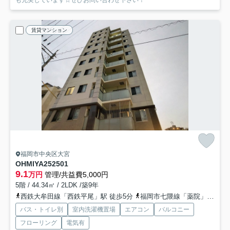
賃貸マンション
福岡市中央区大宮
OHMIYA252
501
9.1
万円
管理/共益費5,000円
5階 / 44.34㎡ / 2LDK /築9年
西鉄大牟田線「西鉄平尾」駅 徒歩5分
福岡市七隈線「薬院」駅 徒歩12分
バス・トイレ別
室内洗濯機置場
エアコン
バルコニー
フローリング
電気有