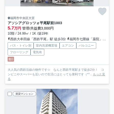
福岡市中央区大宮
アソシアグロッツォ平尾駅前
1003
5.7
万円
管理/共益費3,000円
10階 / 24.99㎡ / 1K /築19年
西鉄大牟田線「西鉄平尾」駅 徒歩3分
福岡市七隈線「薬院」駅 徒歩13分
バス・トイレ別
室内洗濯機置場
エアコン
バルコニー
フローリング
電気有
敷0
大人気の西鉄沿線の物件です☆ なんと西鉄平尾駅まで徒歩2分！ コ
ンビニやスーパーも近いので生活にはとっても便利です（*^...
もっと見
る
賃貸マンション