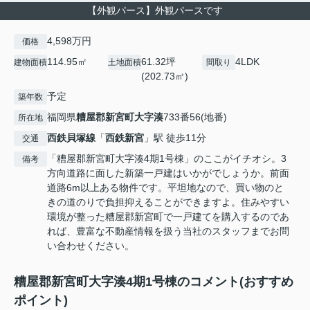
【外観パース】外観パースです
4,598万円
価格
114.95㎡
61.32坪
4LDK
建物面積
土地面積
間取り
(202.73㎡)
予定
築年数
福岡県
糟屋郡新宮町
大字湊
733番56(地番)
所在地
西鉄貝塚線
「
西鉄新宮
」駅 徒歩11分
交通
「糟屋郡新宮町大字湊4期1号棟」のここがイチオシ。3
備考
方向道路に面した新築一戸建はいかがでしょうか。前面
道路6m以上ある物件です。平坦地なので、買い物のと
きの道のりで負担抑えることができますよ。住みやすい
環境が整った糟屋郡新宮町で一戸建てを購入するのであ
れば、豊富な不動産情報を扱う当社のスタッフまでお問
い合わせください。
糟屋郡新宮町大字湊4期1号棟のコメント(おすすめ
ポイント)