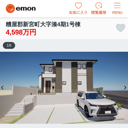
糟屋郡新宮町大字湊4期1号棟
4,598万円
1
/
6