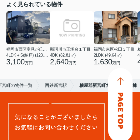
よく見られている物件
福岡市西区室見が丘１丁目
那珂川市王塚台１丁目
福岡市東区松田３丁目
4LDK＋S(納戸) (123.38㎡)
4DK (82.81㎡)
2LDK (49.64㎡)
4
3,100
2,640
1,630
万円
万円
万円
新宮町の物件一覧
西鉄新宮駅
糟屋郡新宮町大字湊4期1号棟
気になることがございましたら
お気軽にお問い合わせください