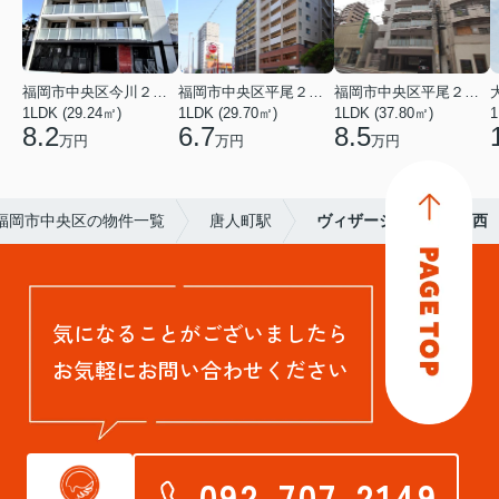
福岡市中央区今川２丁目
福岡市中央区平尾２丁目
福岡市中央区平尾２丁目
1LDK (29.24㎡)
1LDK (29.70㎡)
1LDK (37.80㎡)
1
8.2
6.7
8.5
万円
万円
万円
福岡市中央区の物件一覧
唐人町駅
ヴィザージュ大濠公園西
気になることがございましたら
お気軽にお問い合わせください
092-707-2149