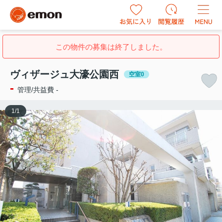
この物件の募集は終了しました。
ヴィザージュ大濠公園西
空室0
-
管理/共益費 -
1
/
1