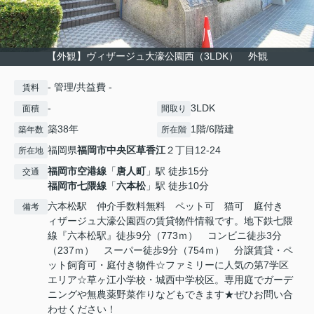
【外観】ヴィザージュ大濠公園西（3LDK） 外観
- 管理/共益費 -
賃料
-
3LDK
面積
間取り
築38年
1階/6階建
築年数
所在階
福岡県
福岡市中央区
草香江
２丁目12-24
所在地
福岡市空港線
「
唐人町
」駅 徒歩15分
交通
福岡市七隈線
「
六本松
」駅 徒歩10分
六本松駅 仲介手数料無料 ペット可 猫可 庭付き
備考
ィザージュ大濠公園西の賃貸物件情報です。地下鉄七隈
線『六本松駅』徒歩9分（773ｍ） コンビニ徒歩3分
（237ｍ） スーパー徒歩9分（754ｍ） 分譲賃貸・ペ
ット飼育可・庭付き物件☆ファミリーに人気の第7学区
エリア☆草ヶ江小学校・城西中学校区。専用庭でガーデ
ニングや無農薬野菜作りなどもできます★ぜひお問い合
わせください！