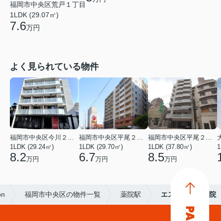
福岡市中央区荒戸１丁目
1LDK (29.07㎡)
7.6
万円
よく見られている物件
福岡市中央区今川２丁目
福岡市中央区平尾２丁目
福岡市中央区平尾２丁目
1LDK (29.24㎡)
1LDK (29.70㎡)
1LDK (37.80㎡)
1
8.2
6.7
8.5
万円
万円
万円
on
福岡市中央区の物件一覧
薬院駅
エストレーア薬院