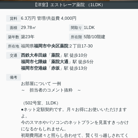
【洋室】エストレーア薬院 （1LDK）
6.3万円 管理/共益費 4,000円
賃料
29.78㎡
1LDK
面積
間取り
築23年
5階/10階建
築年数
所在階
福岡県
福岡市中央区
薬院
２丁目17-30
所在地
西鉄大牟田線
「
薬院
」駅 徒歩10分
交通
福岡市七隈線
「
薬院大通
」駅 徒歩5分
福岡市空港線
「
赤坂
」駅 徒歩13分
備考
お部屋について 一例
～ 担当者のコメント抜粋 ～
（502号室、1LDK）
●ネット定額契約です。月々お得にお使いいただけます
よ。
今のスマホやパソコンのネットプランを見直すきっかけ
になるかもしれません。
初期費用諸々と照らし合わせて、賢く引っ越しされてく