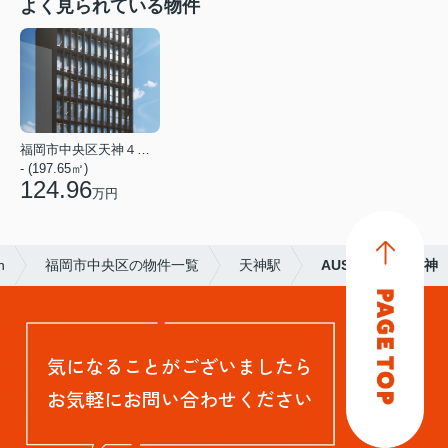
よく見られている物件
福岡市中央区天神４丁目
- (197.65㎡)
124.96
万円
n
福岡市中央区の物件一覧
天神駅
AUSPICE福岡天神
気になることがございましたら
お気軽にお問い合わせください