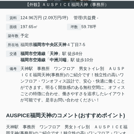
【外観】ＡＵＳＰＩＣＥ福岡天神（事務所）
124.96万円 (2.09万円/坪) 管理/共益費 -
賃料
197.65㎡
59.78坪
面積
坪数
予定
築年数
福岡県
福岡市中央区
天神
４丁目7-5
所在地
福岡市空港線
「
天神
」駅 徒歩8分
交通
福岡市空港線
「
中洲川端
」駅 徒歩10分
天神駅 事務所 ワンフロア 男女トイレ別 ＡＵＳＰ
備考
ＩＣＥ福岡天神(事務所)のご紹介です！独立性の高いワ
ンフロア・ワンオフィス設計で、安心・快適に働くこと
ができます。明るく開放感のある無柱空間に、オフィス
ごとの特徴に合わせ、働きやすさを追求したレイアウト
が可能です。是非お問い合わせください！
AUSPICE福岡天神のコメント(おすすめポイント)
天神駅 事務所 ワンフロア 男女トイレ別 ＡＵＳＰＩＣＥ福
岡天神(事務所)のご紹介です！独立性の高いワンフロア・ワンオ