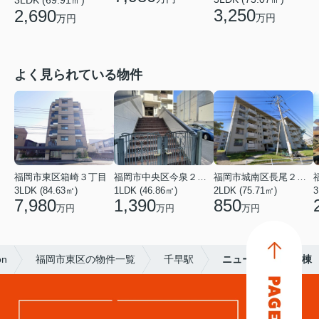
3,250
2,690
万円
万円
よく見られている物件
福岡市東区箱崎３丁目
福岡市中央区今泉２丁目
福岡市城南区長尾２丁目
3LDK (84.63㎡)
1LDK (46.86㎡)
2LDK (75.71㎡)
3
7,980
1,390
850
万円
万円
万円
on
福岡市東区の物件一覧
千早駅
ニュー千早団地二棟