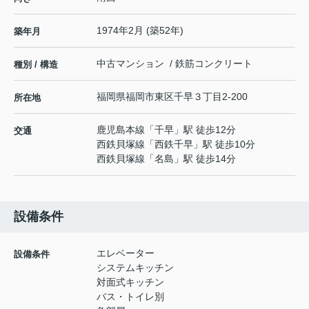
1974年2月 (築52年)
築年月
中古マンション / 鉄筋コンクリート
種別 / 構造
福岡県
福岡市東区
千早
３丁目2-200
所在地
鹿児島本線
「
千早
」駅 徒歩12分
交通
西鉄貝塚線
「
西鉄千早
」駅 徒歩10分
西鉄貝塚線
「
名島
」駅 徒歩14分
設備条件
エレベーター
設備条件
システムキッチン
対面式キッチン
バス・トイレ別