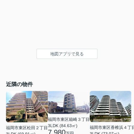
地図アプリで見る
近隣の物件
福岡市東区箱崎３丁目
3LDK (84.63㎡)
福岡市東区香椎浜４丁
福岡市東区松田２丁目
7,980
万円
3LDK (73.07㎡)
3LDK (69.91㎡)