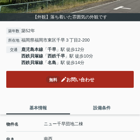
【外観】落ち着いた雰囲気の外観です
築52年
築年数
福岡県福岡市東区千早３丁目2-200
所在地
鹿児島本線
「
千早
」駅 徒歩12分
交通
西鉄貝塚線
「
西鉄千早
」駅 徒歩10分
西鉄貝塚線
「
名島
」駅 徒歩14分
お問い合わせ
無料
基本情報
設備条件
ニュー千早団地二棟
物件名
南西
向き