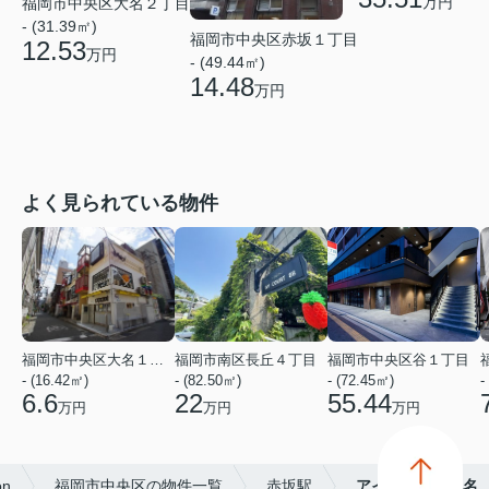
万円
福岡市中央区大名２丁目
- (31.39㎡)
福岡市中央区赤坂１丁目
12.53
万円
- (49.44㎡)
14.48
万円
よく見られている物件
福岡市中央区大名１丁目
福岡市南区長丘４丁目
福岡市中央区谷１丁目
- (16.42㎡)
- (82.50㎡)
- (72.45㎡)
-
6.6
22
55.44
万円
万円
万円
on
福岡市中央区の物件一覧
赤坂駅
アイディール大名