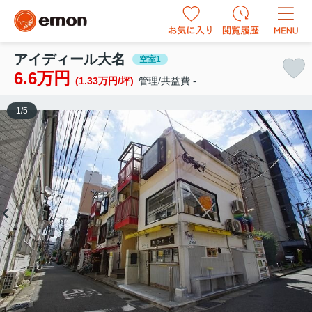
アイディール大名
空室1
6.6万円
(1.33万円/坪)
管理/共益費 -
1
/
5