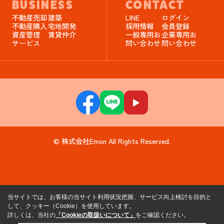
BUSINESS
CONTACT
不動産売却
建築
LINE
ログイン
不動産購入
宅地開発
採用情報
会員登録
資産管理
賃貸仲介
一般専用お
企業専用お
サービス
問い合わせ
問い合わせ
© 株式会社Emon All Rights Reserved.
当サイトでは、お客様の当サイト利用状況把握、サービス向上検討を目的と
して、クッキー（Cookie）を使用しています。
詳しくは、当社の
「Cookieの取扱いについて」
をご確認ください。