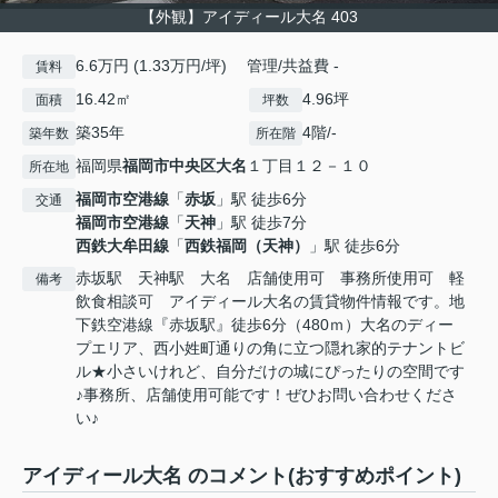
【外観】アイディール大名 403
6.6万円 (1.33万円/坪) 管理/共益費 -
賃料
16.42㎡
4.96坪
面積
坪数
築35年
4階/-
築年数
所在階
福岡県
福岡市中央区
大名
１丁目１２－１０
所在地
福岡市空港線
「
赤坂
」駅 徒歩6分
交通
福岡市空港線
「
天神
」駅 徒歩7分
西鉄大牟田線
「
西鉄福岡（天神）
」駅 徒歩6分
赤坂駅 天神駅 大名 店舗使用可 事務所使用可 軽
備考
飲食相談可 アイディール大名の賃貸物件情報です。地
下鉄空港線『赤坂駅』徒歩6分（480ｍ）大名のディー
プエリア、西小姓町通りの角に立つ隠れ家的テナントビ
ル★小さいけれど、自分だけの城にぴったりの空間です
♪事務所、店舗使用可能です！ぜひお問い合わせくださ
い♪
アイディール大名 のコメント(おすすめポイント)