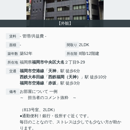
【外観】
- 管理/共益費 -
賃料
-
2LDK
面積
間取り
築52年
8階/12階建
築年数
所在階
福岡県
福岡市中央区
大名
２丁目9-29
所在地
福岡市空港線
「
天神
」駅 徒歩6分
交通
西鉄大牟田線
「
西鉄福岡（天神）
」駅 徒歩10分
福岡市空港線
「
赤坂
」駅 徒歩3分
お部屋について 一例
備考
～ 担当者のコメント抜粋 ～
（813号室、2LDK）
●通勤便利！銀行・役所すぐ近くです。
毎日のことなので、ストレスは少しでも少ない方が助か
ります。