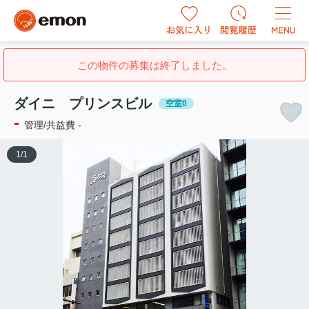
この物件の募集は終了しました。
ダイニ プリンスビル
空室0
-
管理/共益費 -
1
/
1