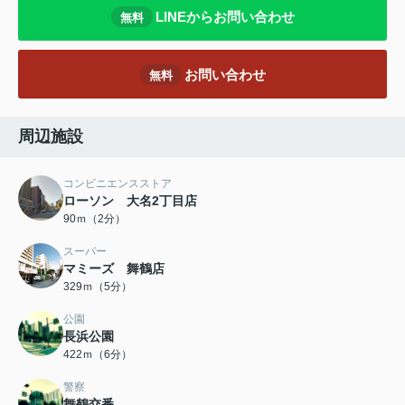
LINEからお問い合わせ
無料
お問い合わせ
無料
周辺施設
コンビニエンスストア
ローソン 大名2丁目店
90ｍ（2分）
スーパー
マミーズ 舞鶴店
329ｍ（5分）
公園
長浜公園
422ｍ（6分）
警察
舞鶴交番