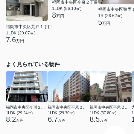
福岡市中央区今泉２丁目
1LDK (56.10㎡)
福岡市中央区警固
8
1R (26.62㎡)
万円
5
万円
福岡市中央区荒戸１丁目
1LDK (29.07㎡)
7.6
万円
よく見られている物件
福岡市中央区今川２丁目
福岡市中央区平尾２丁目
福岡市中央区平尾２丁目
1LDK (29.24㎡)
1LDK (29.70㎡)
1LDK (37.80㎡)
1
8.2
6.7
8.5
万円
万円
万円