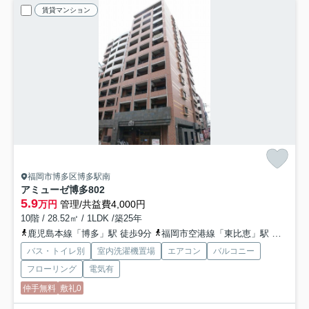
賃貸マンション
福岡市博多区博多駅南
アミューゼ博多
802
5.9
万円
管理/共益費4,000円
10階 / 28.52㎡ / 1LDK /築25年
鹿児島本線「博多」駅 徒歩9分
福岡市空港線「東比恵」駅 徒歩17分
バス・トイレ別
室内洗濯機置場
エアコン
バルコニー
フローリング
電気有
仲手無料
敷礼0