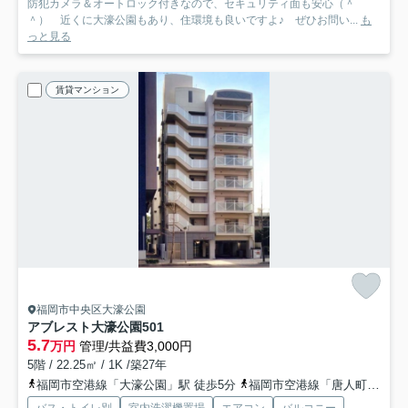
防犯カメラ＆オートロック付きなので、セキュリティ面も安心（＾
＾） 近くに大濠公園もあり、住環境も良いですよ♪ ぜひお問い...
も
っと見る
賃貸マンション
福岡市中央区大濠公園
アブレスト大濠公園
501
5.7
万円
管理/共益費3,000円
5階 / 22.25㎡ / 1K /築27年
福岡市空港線「大濠公園」駅 徒歩5分
福岡市空港線「唐人町」駅 徒歩7分
バス・トイレ別
室内洗濯機置場
エアコン
バルコニー