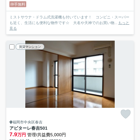
仲手無料
ミストサウナ・ドラム式洗濯機も付いています！ コンビニ・スーパー
も近く、生活にも便利な物件です☆ 大名や天神でのお買い物...
もっと
見る
賃貸マンション
福岡市中央区春吉
アビターレ春吉
501
7.9
万円
管理/共益費5,000円