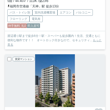
5階 / 44.40㎡ / 1LDK /築23年
福岡市空港線「天神」駅 徒歩13分
バス・トイレ別
室内洗濯機置場
エアコン
バルコニー
フローリング
電気有
仲手無料
礼0
即入居可
渡辺通り駅まで徒歩6分！駅・スーパーも徒歩圏内！生活、交通ともに
便利な物件です！！ オートロック付きなので、セキュリティ...
もっと
見る
賃貸マンション