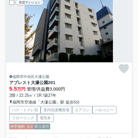
賃貸マンション
福岡市中央区大濠公園
アブレスト大濠公園
201
5.5
万円
管理/共益費3,000円
2階 / 22.25㎡ / 1R /築27年
福岡市空港線「大濠公園」駅 徒歩5分
バス・トイレ別
室内洗濯機置場
エアコン
バルコニー
フローリング
電気有
仲手無料
礼0
即入居可