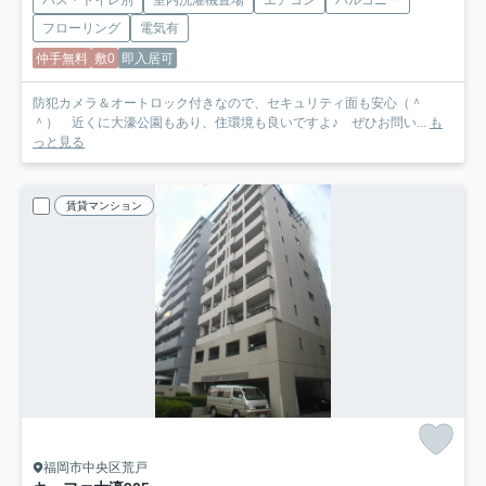
フローリング
電気有
仲手無料
敷0
即入居可
防犯カメラ＆オートロック付きなので、セキュリティ面も安心（＾
＾） 近くに大濠公園もあり、住環境も良いですよ♪ ぜひお問い...
も
っと見る
賃貸マンション
福岡市中央区荒戸