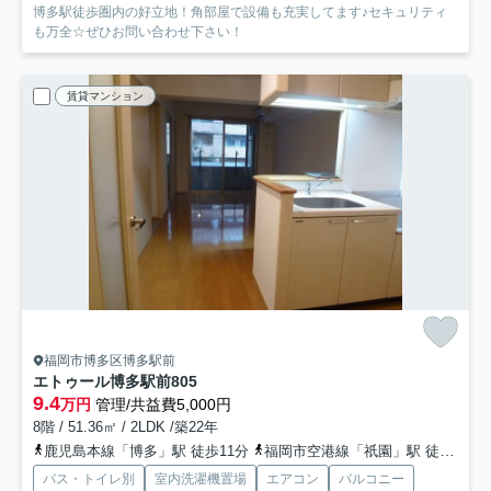
博多駅徒歩圏内の好立地！角部屋で設備も充実してます♪セキュリティ
も万全☆ぜひお問い合わせ下さい！
賃貸マンション
福岡市博多区博多駅前
エトゥール博多駅前
805
9.4
万円
管理/共益費5,000円
8階 / 51.36㎡ / 2LDK /築22年
鹿児島本線「博多」駅 徒歩11分
福岡市空港線「祇園」駅 徒歩18分
バス・トイレ別
室内洗濯機置場
エアコン
バルコニー