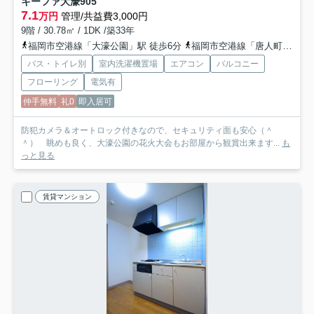
キーファ大濠
905
7.1
万円
管理/共益費3,000円
9階 / 30.78㎡ / 1DK /築33年
福岡市空港線「大濠公園」駅 徒歩6分
福岡市空港線「唐人町」駅 徒歩8分
バス・トイレ別
室内洗濯機置場
エアコン
バルコニー
フローリング
電気有
仲手無料
礼0
即入居可
防犯カメラ＆オートロック付きなので、セキュリティ面も安心（＾
＾） 眺めも良く、大濠公園の花火大会もお部屋から観賞出来ます...
も
っと見る
賃貸マンション