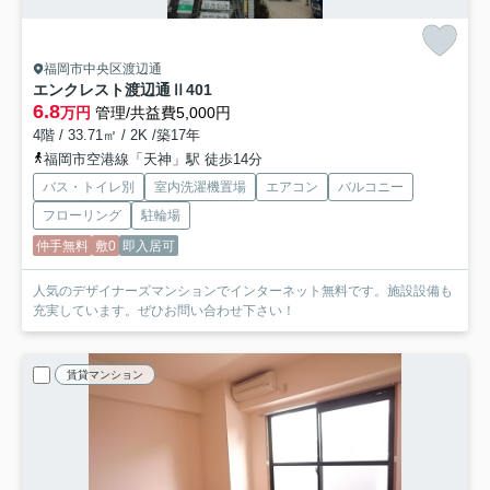
福岡市中央区渡辺通
エンクレスト渡辺通Ⅱ
401
6.8
万円
管理/共益費5,000円
4階 / 33.71㎡ / 2K /築17年
福岡市空港線「天神」駅 徒歩14分
バス・トイレ別
室内洗濯機置場
エアコン
バルコニー
フローリング
駐輪場
仲手無料
敷0
即入居可
人気のデザイナーズマンションでインターネット無料です。施設設備も
充実しています。ぜひお問い合わせ下さい！
賃貸マンション