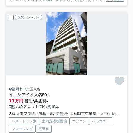
のご紹介です 地下鉄空港線「赤坂」駅まで徒歩７分の広め...
もっと見る
賃貸マンション
福岡市中央区大名
イニシアイオ大名
501
11
万円
管理/共益費-
5階 / 40.21㎡ / 1LDK /築18年
福岡市空港線「赤坂」駅 徒歩8分
福岡市空港線「天神」駅 徒歩12分
バス・トイレ別
室内洗濯機置場
エアコン
バルコニー
フローリング
電気有