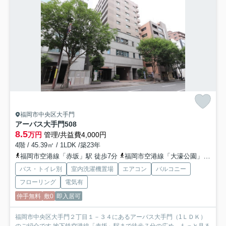
福岡市中央区大手門
アーバス大手門
508
8.5
万円
管理/共益費4,000円
4階 / 45.39㎡ / 1LDK /築23年
福岡市空港線「赤坂」駅 徒歩7分
福岡市空港線「大濠公園」駅 徒歩12分
バス・トイレ別
室内洗濯機置場
エアコン
バルコニー
フローリング
電気有
仲手無料
敷0
即入居可
福岡市中央区大手門２丁目１－３４にあるアーバス大手門（1ＬＤＫ）