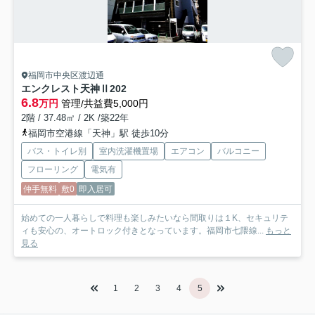
福岡市中央区渡辺通
エンクレスト天神Ⅱ
202
6.8
万円
管理/共益費5,000円
2階 / 37.48㎡ / 2K /築22年
福岡市空港線「天神」駅 徒歩10分
バス・トイレ別
室内洗濯機置場
エアコン
バルコニー
フローリング
電気有
仲手無料
敷0
即入居可
始めての一人暮らしで料理も楽しみたいなら間取りは１K、セキュリテ
ィも安心の、オートロック付きとなっています。福岡市七隈線...
もっと
見る
1
2
3
4
5