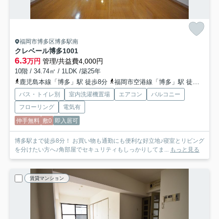
福岡市博多区博多駅南
クレベール博多
1001
6.3
万円
管理/共益費4,000円
10階 / 34.74㎡ / 1LDK /築25年
鹿児島本線「博多」駅 徒歩8分
福岡市空港線「博多」駅 徒歩8分
バス・トイレ別
室内洗濯機置場
エアコン
バルコニー
フローリング
電気有
仲手無料
敷0
即入居可
博多駅まで徒歩8分！ お買い物も通勤にも便利な好立地♪寝室とリビング
を分けたい方へ♪角部屋でセキュリティもしっかりしてま...
もっと見る
賃貸マンション