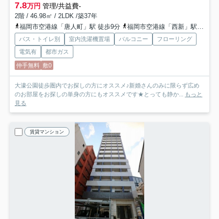
7.8
万円
管理/共益費-
2階 / 46.98㎡ / 2LDK /築37年
福岡市空港線「唐人町」駅 徒歩9分
福岡市空港線「西新」駅 徒歩10分
バス・トイレ別
室内洗濯機置場
バルコニー
フローリング
電気有
都市ガス
仲手無料
敷0
大濠公園徒歩圏内でお探しの方にオススメ♪新婚さんのみに限らず広め
のお部屋をお探しの単身の方にもオススメです★とっても静か...
もっと
見る
賃貸マンション