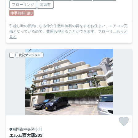
フローリング
電気有
仲手無料
敷0
引越し時の節約になる仲介手数料無料の得をするお住まい、エアコン完
備となっているので、費用も抑えることができます、フローリ...
もっと
見る
賃貸マンション
福岡市中央区今川
エルム西大濠
203