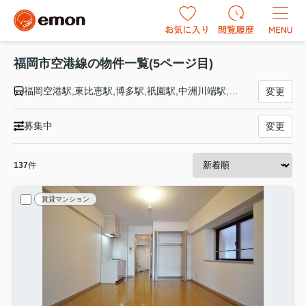
福岡市空港線の物件一覧(5ページ目)
福岡空港駅,東比恵駅,博多駅,祇園駅,中洲川端駅,天神駅,赤坂駅,大濠公園駅,唐人町駅,西新駅,藤崎駅,室見駅,姪浜駅,貝塚駅,箱崎九大前駅,箱崎宮前駅,馬出九大病院前駅,千代県庁口駅,呉服町駅
変更
募集中
変更
137
件
賃貸マンション