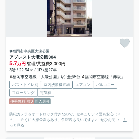
福岡市中央区大濠公園
アブレスト大濠公園
304
5.7
万円
管理/共益費3,000円
3階 / 22.54㎡ / 1R /築27年
福岡市空港線「大濠公園」駅 徒歩5分
福岡市空港線「赤坂」駅 徒歩19分
バス・トイレ別
室内洗濯機置場
エアコン
バルコニー
フローリング
電気有
仲手無料
敷0
即入居可
防犯カメラ＆オートロック付きなので、セキュリティ面も安心（＾
＾） 近くに大濠公園もあり、住環境も良いですよ♪ ぜひお問い...
も
っと見る