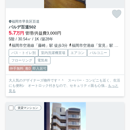
福岡市早良区百道
パルデ百道
502
5.7
万円
管理/共益費3,000円
5階 / 30.54㎡ / 1K /築28年
福岡市空港線「藤崎」駅 徒歩3分
福岡市空港線「室見」駅 徒歩8分
バス・トイレ別
室内洗濯機置場
エアコン
バルコニー
フローリング
電気有
仲手無料
敷0
即入居可
大人気のデザイナーズ物件です＾＾ スーパー・コンビニも近く、生活
にも便利♪ オートロック付きなので、セキュリティ面も心強...
もっと
見る
賃貸マンション