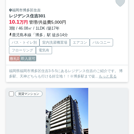
福岡市博多区住吉
レジデンス住吉
301
10.1
万円
管理/共益費5,000円
3階 / 46.08㎡ / 1LDK /築17年
鹿児島本線「博多」駅 徒歩14分
バス・トイレ別
室内洗濯機置場
エアコン
バルコニー
フローリング
電気有
敷礼0
即入居可
福岡県福岡市博多区住吉3-5-5にあるレジデンス住吉のご紹介です。 博
多駅、天神どちらも行ける好立地！！※博多駅まで徒...
もっと見る
賃貸マンション