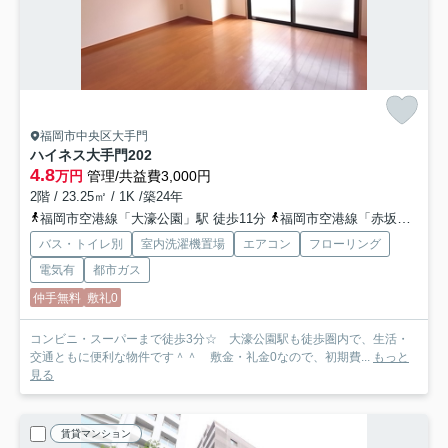
福岡市中央区大手門
ハイネス大手門
202
4.8
万円
管理/共益費3,000円
2階 / 23.25㎡ / 1K /築24年
福岡市空港線「大濠公園」駅 徒歩11分
福岡市空港線「赤坂」駅 徒歩13分
バス・トイレ別
室内洗濯機置場
エアコン
フローリング
電気有
都市ガス
仲手無料
敷礼0
コンビニ・スーパーまで徒歩3分☆ 大濠公園駅も徒歩圏内で、生活・
交通ともに便利な物件です＾＾ 敷金・礼金0なので、初期費...
もっと
見る
賃貸マンション