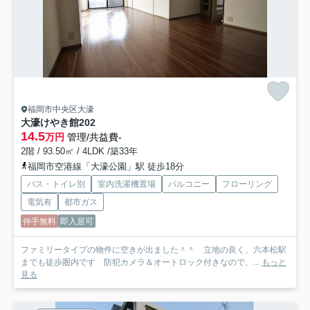
福岡市中央区大濠
大濠けやき館
202
14.5
万円
管理/共益費-
2階 / 93.50㎡ / 4LDK /築33年
福岡市空港線「大濠公園」駅 徒歩18分
バス・トイレ別
室内洗濯機置場
バルコニー
フローリング
電気有
都市ガス
仲手無料
即入居可
ファミリータイプの物件に空きが出ました＾＾ 立地の良く、六本松駅
までも徒歩圏内です 防犯カメラ＆オートロック付きなので、...
もっと
見る