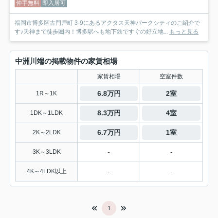
仲手無料
即入居可
福岡市博多区古門戸町 3-9にあるアクタス天神パークシティのご紹介で
す♪天神まで徒歩圏内！博多駅へも地下鉄ですぐの好立地...
もっと見る
中洲川端の掲載物件の家賃相場
家賃相場
空室件数
6.8万円
2室
1R～1K
8.3万円
4室
1DK～1LDK
6.7万円
1室
2K～2LDK
-
-
3K～3LDK
-
-
4K～4LDK以上
1