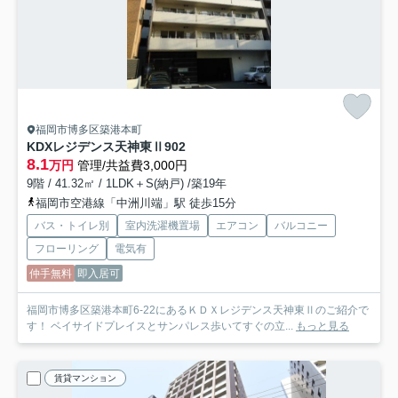
福岡市博多区築港本町
KDXレジデンス天神東Ⅱ
902
8.1
万円
管理/共益費3,000円
9階 / 41.32㎡ / 1LDK＋S(納戸) /築19年
福岡市空港線「中洲川端」駅 徒歩15分
バス・トイレ別
室内洗濯機置場
エアコン
バルコニー
フローリング
電気有
仲手無料
即入居可
福岡市博多区築港本町6-22にあるＫＤＸレジデンス天神東Ⅱのご紹介で
す！ ベイサイドプレイスとサンパレス歩いてすぐの立...
もっと見る
賃貸マンション