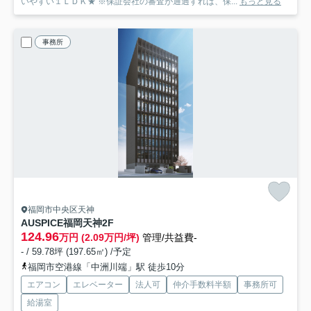
いやすい１ＬＤＫ★ ※保証会社の審査が通過すれば、保...
もっと見る
事務所
福岡市中央区天神
AUSPICE福岡天神
2F
124.96
万円 (2.09万円/坪)
管理/共益費-
- / 59.78坪 (197.65㎡) /予定
福岡市空港線「中洲川端」駅 徒歩10分
エアコン
エレベーター
法人可
仲介手数料半額
事務所可
給湯室