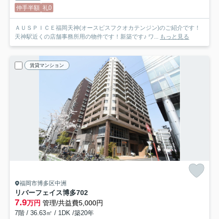
仲手半額
礼0
ＡＵＳＰＩＣＥ福岡天神(オースピスフクオカテンジン)のご紹介です！
天神駅近くの店舗事務所用の物件です！新築です♪ ワ...
もっと見る
賃貸マンション
福岡市博多区中洲
リバーフェイス博多
702
7.9
万円
管理/共益費5,000円
7階 / 36.63㎡ / 1DK /築20年