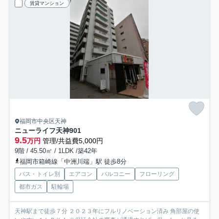
賃貸マンション
福岡市中央区天神
ニューライフ天神
901
9.5
万円
管理/共益費5,000円
9階 / 45.50㎡ / 1LDK /築42年
福岡市箱崎線「中洲川端」駅 徒歩8分
バス・トイレ別
エアコン
バルコニー
フローリング
都市ガス
駐輪場
天神駅まで徒歩７分 ２０２３年にフルリノベーション済み 角部屋の使