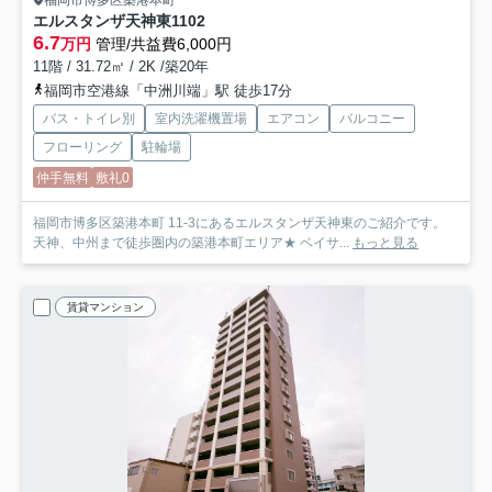
エルスタンザ天神東
1102
6.7
万円
管理/共益費6,000円
11階 / 31.72㎡ / 2K /築20年
福岡市空港線「中洲川端」駅 徒歩17分
バス・トイレ別
室内洗濯機置場
エアコン
バルコニー
フローリング
駐輪場
仲手無料
敷礼0
福岡市博多区築港本町 11-3にあるエルスタンザ天神東のご紹介です。
天神、中州まで徒歩圏内の築港本町エリア★ ベイサ...
もっと見る
賃貸マンション