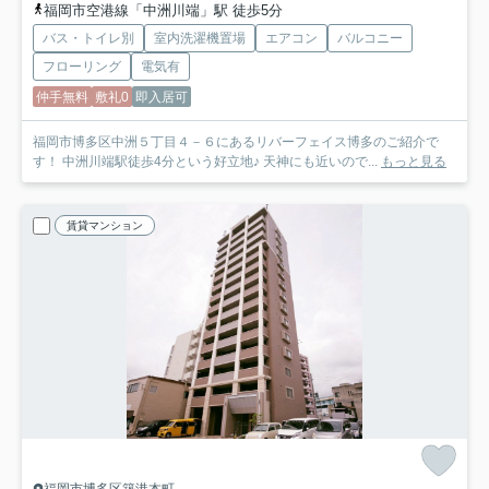
福岡市空港線「中洲川端」駅 徒歩5分
バス・トイレ別
室内洗濯機置場
エアコン
バルコニー
フローリング
電気有
仲手無料
敷礼0
即入居可
福岡市博多区中洲５丁目４－６にあるリバーフェイス博多のご紹介で
す！ 中洲川端駅徒歩4分という好立地♪ 天神にも近いので...
もっと見る
賃貸マンション
福岡市博多区築港本町