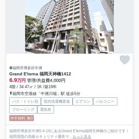
福岡市博多区中洲
Grand E'terna 福岡天神橋
1412
6.9
万円
管理/共益費4,000円
4階 / 34.47㎡ / 1K /築19年
福岡市空港線「中洲川端」駅 徒歩5分
バス・トイレ別
室内洗濯機置場
エアコン
バルコニー
フローリング
電気有
仲手無料
敷0
福岡市博多区中洲5-4-10にあるGrand E'terna福岡天神橋のご紹介です！
福岡屈指の高級セキュリティ優良マ...
もっと見る