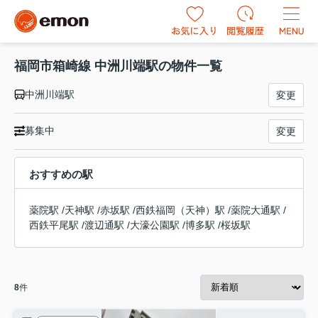
福岡市箱崎線 中洲川端駅の物件一覧
中洲川端駅
変更
募集中
変更
おすすめの駅
薬院駅
/
天神駅
/
赤坂駅
/
西鉄福岡（天神）駅
/
薬院大通駅
/
西鉄平尾駅
/
渡辺通駅
/
大濠公園駅
/
博多駅
/
桜坂駅
8
件