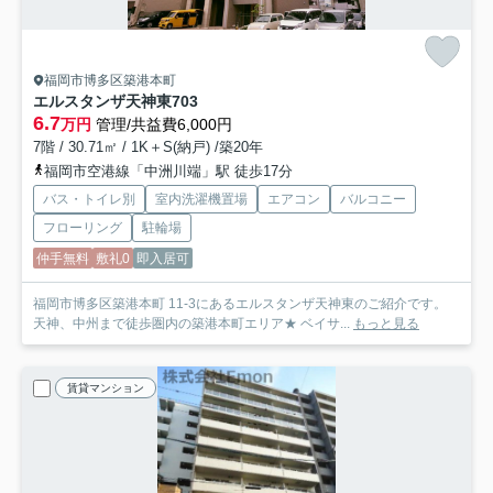
福岡市博多区築港本町
エルスタンザ天神東
703
6.7
万円
管理/共益費6,000円
7階 / 30.71㎡ / 1K＋S(納戸) /築20年
福岡市空港線「中洲川端」駅 徒歩17分
バス・トイレ別
室内洗濯機置場
エアコン
バルコニー
フローリング
駐輪場
仲手無料
敷礼0
即入居可
福岡市博多区築港本町 11-3にあるエルスタンザ天神東のご紹介です。
天神、中州まで徒歩圏内の築港本町エリア★ ベイサ...
もっと見る
賃貸マンション