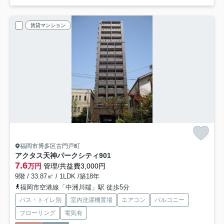
賃貸マンション
福岡市博多区古門戸町
アクタス天神パークシティ
901
7.6
万円
管理/共益費3,000円
9階 / 33.87㎡ / 1LDK /築18年
福岡市空港線「中洲川端」駅 徒歩5分
バス・トイレ別
室内洗濯機置場
エアコン
バルコニー
フローリング
電気有