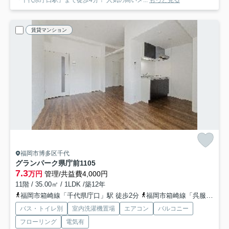
賃貸マンション
福岡市博多区千代
グランパーク県庁前
1105
7.3
万円
管理/共益費4,000円
11階 / 35.00㎡ / 1LDK /築12年
福岡市箱崎線「千代県庁口」駅 徒歩2分
福岡市箱崎線「呉服町」駅 徒歩12分
バス・トイレ別
室内洗濯機置場
エアコン
バルコニー
フローリング
電気有