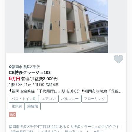
福岡市博多区千代
CB博多クラージュ
103
6
万円
管理/共益費3,000円
1階 / 35.21㎡ / 1LDK /築14年
福岡市箱崎線「千代県庁口」駅 徒歩8分
福岡市箱崎線「呉服町」駅 徒歩14分
バス・トイレ別
エアコン
バルコニー
フローリング
電気有
駐輪場
敷0
福岡市博多区千代4丁目18-22にあるＣＢ博多クラージュのご紹介です！
『千代県庁口駅』まで徒歩4分！ 人気の高いメ...
もっと見る