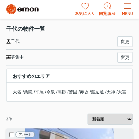
千代の物件一覧
千代
変更
募集中
変更
おすすめのエリア
大名
/
薬院
/
平尾
/
今泉
/
高砂
/
警固
/
赤坂
/
渡辺通
/
天神
/
大宮
2
件
アパート