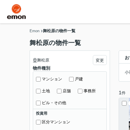
舞松原の物件一覧
Emon
舞松原の物件一覧
お
舞松原
変更
物件種別
小
マンション
戸建
土地
店舗
事務所
1
件
ビル・その他
投資用
区分マンション