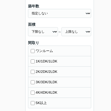
築年数
面積
～
間取り
ワンルーム
1K/1DK/1LDK
2K/2DK/2LDK
3K/3DK/3LDK
4K/4DK/4LDK
5K以上