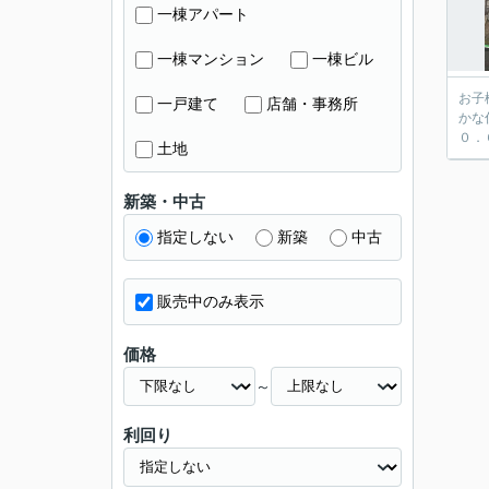
一棟アパート
一棟マンション
一棟ビル
お子
一戸建て
店舗・事務所
かな住環境と
０．
土地
新築・中古
指定しない
新築
中古
販売中のみ表示
価格
～
利回り