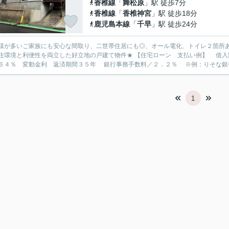
香椎線
「
舞松原
」駅 徒歩7分
香椎線
「
香椎神宮
」駅 徒歩18分
鹿児島本線
「
千早
」駅 徒歩24分
様が多いご家族にも安心な間取り、二世帯住居にも◎、オール電化、トイレ２箇所あり♪
利便性を両立した好立地の戸建て物件★ 【住宅ローン 支払い例】 借入額 ３８００万円の場合 月々 約１０．１０万円 年利
６４％ 変動金利 返済期間３５年 銀行事務手数料／２．２％ ※例：りそな銀行
1