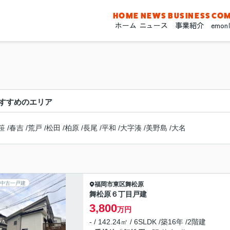
HOME
NEWS
BUSINESS
CO
ホーム
ニュース
事業紹介
emo
すすめのエリア
笹
/
春吉
/
荒戸
/
松田
/
柏原
/
長尾
/
平和
/
大字湊
/
美野島
/
大名
中古一戸建
福岡市東区
舞松原
舞松原６丁目戸建
3,800
万円
- / 142.24㎡ / 6SLDK /築16年 /2階建