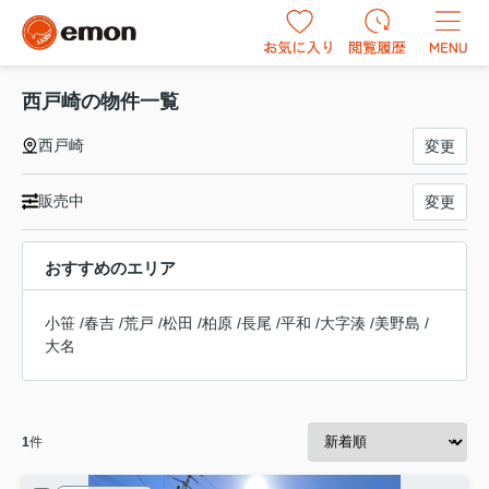
西戸崎の物件一覧
西戸崎
変更
販売中
変更
おすすめのエリア
小笹
/
春吉
/
荒戸
/
松田
/
柏原
/
長尾
/
平和
/
大字湊
/
美野島
/
大名
1
件