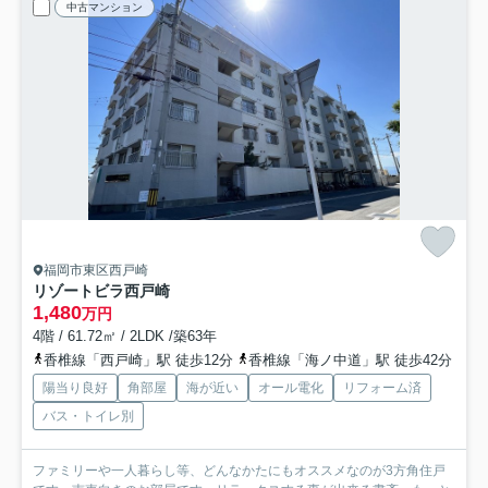
中古マンション
福岡市東区西戸崎
リゾートビラ西戸崎
1,480
万円
4階 / 61.72㎡ / 2LDK /築63年
香椎線「西戸崎」駅 徒歩12分
香椎線「海ノ中道」駅 徒歩42分
陽当り良好
角部屋
海が近い
オール電化
リフォーム済
バス・トイレ別
ファミリーや一人暮らし等、どんなかたにもオススメなのが3方角住戸